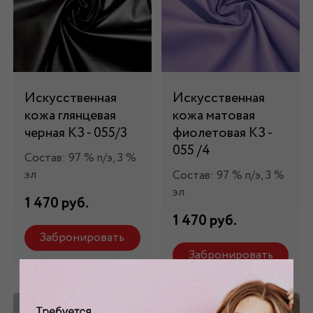
Искусственная
Искусственная
кожа глянцевая
кожа матовая
черная КЗ - 055/3
фиолетовая КЗ -
055 /4
Состав: 97 % п/э, 3 %
эл
Состав: 97 % п/э, 3 %
эл
1 470 руб.
1 470 руб.
Забронировать
Забронировать