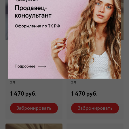
Искусственная
Искусственная
кожа матовая
кожа матовая
серая КЗ - 055/5
бежевая КЗ - 055/6
Состав: 97 % п/э, 3 %
Состав: 97 % п/э, 3 %
эл
эл
1 470 руб.
1 470 руб.
Забронировать
Забронировать