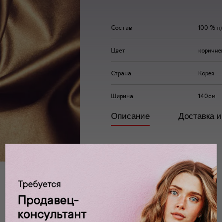
Состав
100 % п
Цвет
коричне
Страна
Корея
Ширина
140см
Описание
Доставка и