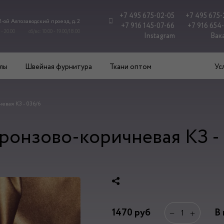
+7 495 675-02-05
+7 495 675-
 2-ой Автозаводский проезд, д. 2
+7 916 145-07-66
+7 916 654
 - 20.00
сб/вс: 10.00 - 19.00/18.00
Instagram
Вак
лы
Швейная фурнитура
Ткани оптом
Ус
евая КЗ - 036/6
ронзово-коричневая КЗ -
1470
руб
В
−
+