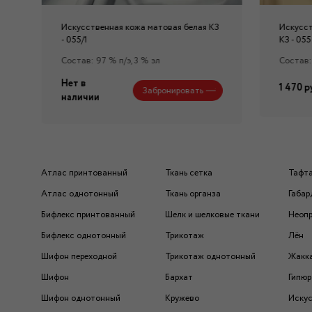
я
Искусственная кожа матовая белая КЗ
Искусст
- 055/1
КЗ - 055
Состав: 97 % п/э, 3 % эл
Состав: 
Нет в
1 470 р
Забронировать
наличии
Атлас принтованный
Ткань сетка
Тафт
Атлас однотонный
Ткань органза
Габар
Бифлекс принтованный
Шелк и шелковые ткани
Неоп
Бифлекс однотонный
Трикотаж
Лён
Шифон переходной
Трикотаж однотонный
Жакк
Шифон
Бархат
Гипюр
Шифон однотонный
Кружево
Искус