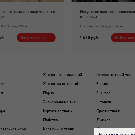
венная кожа матовая молочная
Искусственная кожа глянцевая
 /2
КЗ - 055/3
97 % п/э, 3 % эл
Состав: 97 % п/э, 3 % эл
уб.
1 470 руб.
Забронировать
Заброниро
а
Хлопок принтованный
Искусственный мех
дин
Хлопок однотонный
Вельвет
рен
Парча
Вискоза
Эксклюзивные ткани
Штапель
ард
Курточная ткань
Прочие ткани
Пайетка
Джинса
ственная кожа
Костюмные ткани
Клеевая ткань