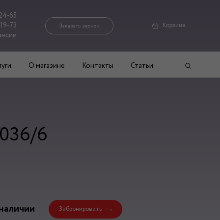
24-65
-19-73
Корзина
Заказать звонок
ансии
луги
О магазине
Контакты
Статьи
 036/6
 наличии
Забронировать