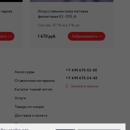
 черная
Искусственная кожа матовая
фиолетовая КЗ - 055 /4
Состав: 97 % п/э, 3 % эл
1 470 руб.
вать
Забронировать
+7 495 675-02-05
Аксессуары
+7 495 675-24-65
Отделочные материалы
Заказать звонок
Каталог тканей оптом
Услуги
Товары по скидке
Доставка и оплата
О магазине