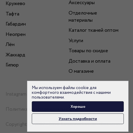
Аксессуары
Кружево
Отделочные
Тафта
материалы
Габардин
Каталог тканей оптом
Неопрен
Услуги
Лён
Товары по скидке
Жаккард
Доставка и оплата
Гипюр
О магазине
Мы используем файлы cookie для
комфортного взаимодействия с нашими
Instagram
пользователями.
Хорошо
Политика конфиденциальности
Узнать подробности
Copyright © 2007 - 2026 flamencotkani.ru - Фламенко