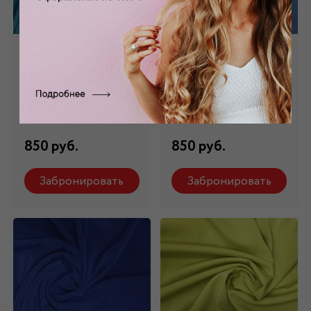
Трикотаж "Масло"
Трикотаж "Масло"
голубой ТР - 001/7
голубой ТР - 001/8
Состав: 94 % п/э, 6%
Состав: 94 % п/э, 6%
эластан
эластан
850 руб.
850 руб.
Забронировать
Забронировать