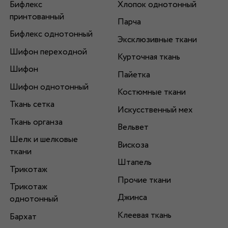
Бифлекс
Хлопок однотонный
принтованный
Парча
Бифлекс однотонный
Эксклюзивные ткани
Шифон переходной
Курточная ткань
Шифон
Пайетка
Шифон однотонный
Костюмные ткани
Ткань сетка
Искусственный мех
Ткань органза
Вельвет
Шелк и шелковые
Вискоза
ткани
Штапель
Трикотаж
Прочие ткани
Трикотаж
Джинса
однотонный
Клеевая ткань
Бархат