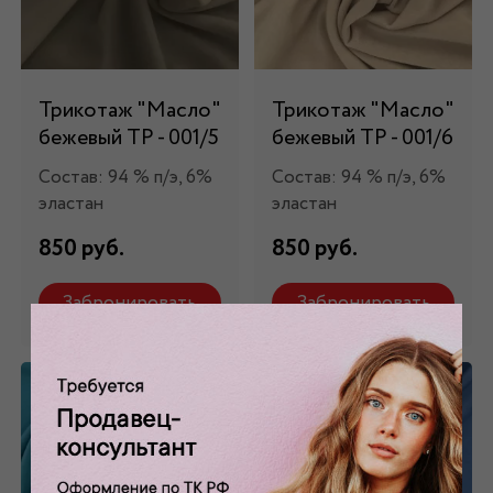
Трикотаж "Масло"
Трикотаж "Масло"
бежевый ТР - 001/5
бежевый ТР - 001/6
Состав: 94 % п/э, 6%
Состав: 94 % п/э, 6%
эластан
эластан
850 руб.
850 руб.
Забронировать
Забронировать