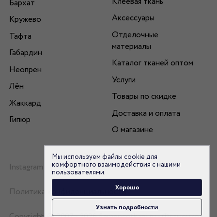
Клеевая ткань
Бархат
Аксессуары
Кружево
Отделочные
Тафта
материалы
Габардин
Каталог тканей оптом
Неопрен
Услуги
Лён
Товары по скидке
Жаккард
Доставка и оплата
Гипюр
О магазине
Мы используем файлы cookie для
комфортного взаимодействия с нашими
Instagram
пользователями.
Хорошо
Политика конфиденциальности
Узнать подробности
Copyright © 2007 - 2026 flamencotkani.ru - Фламенко