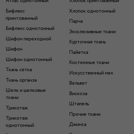
Атлас однотонный
Хлопок принтованный
Бифлекс
Хлопок однотонный
принтованный
Парча
Бифлекс однотонный
Эксклюзивные ткани
Шифон переходной
Курточная ткань
Шифон
Пайетка
Шифон однотонный
Костюмные ткани
Ткань сетка
Искусственный мех
Ткань органза
Вельвет
Шелк и шелковые
Вискоза
ткани
Штапель
Трикотаж
Прочие ткани
Трикотаж
Джинса
однотонный