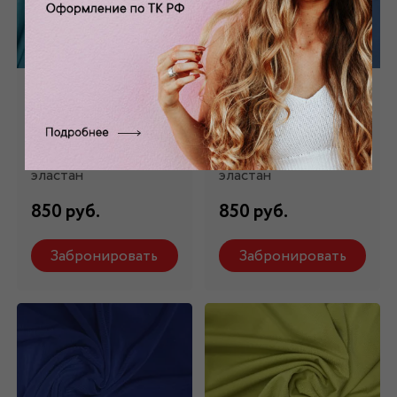
Трикотаж "Масло"
Трикотаж "Масло"
голубой ТР - 001/7
голубой ТР - 001/8
Состав: 94 % п/э, 6%
Состав: 94 % п/э, 6%
эластан
эластан
850 руб.
850 руб.
Забронировать
Забронировать