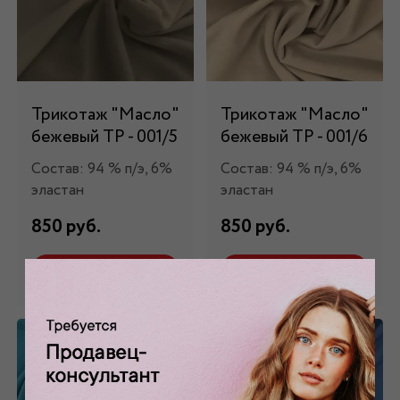
Трикотаж "Масло"
Трикотаж "Масло"
бежевый ТР - 001/5
бежевый ТР - 001/6
Состав: 94 % п/э, 6%
Состав: 94 % п/э, 6%
эластан
эластан
850 руб.
850 руб.
Забронировать
Забронировать