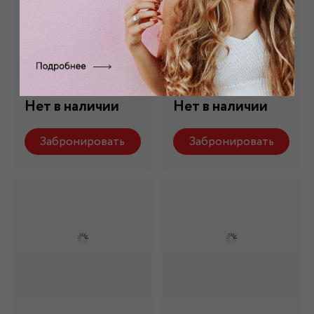
Искусственный
Искусственный
мех серый
мех черный
длинноворсовый
длинноворсовый
М- 036
М-036/1
Состав: 100% п/э
Состав: 100% п/э
Нет в наличии
Нет в наличии
Забронировать
Забронировать