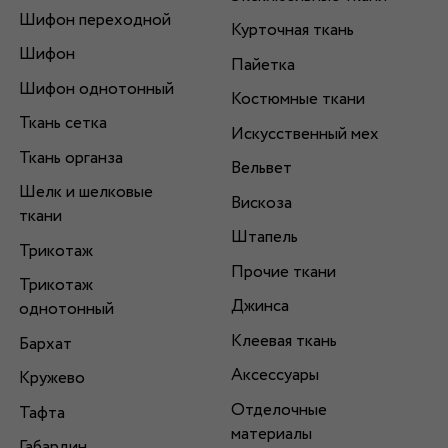
Шифон переходной
Курточная ткань
Шифон
Пайетка
Шифон однотонный
Костюмные ткани
Ткань сетка
Искусственный мех
Ткань органза
Вельвет
Шелк и шелковые
Вискоза
ткани
Штапель
Трикотаж
Прочие ткани
Трикотаж
Джинса
однотонный
Клеевая ткань
Бархат
Аксессуары
Кружево
Отделочные
Тафта
материалы
Габардин