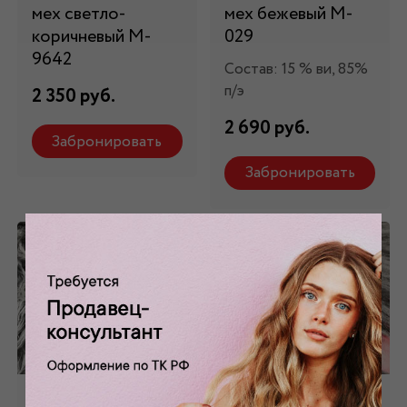
мех светло-
мех бежевый М-
коричневый М-
029
9642
Состав: 15 % ви, 85%
п/э
2 350 руб.
2 690 руб.
Забронировать
Забронировать