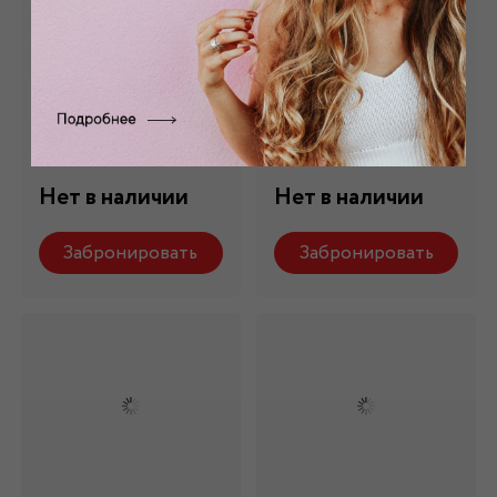
Искусственный
Искусственный
мех серый
мех черный
длинноворсовый
длинноворсовый
М- 036
М-036/1
Состав: 100% п/э
Состав: 100% п/э
Нет в наличии
Нет в наличии
Забронировать
Забронировать