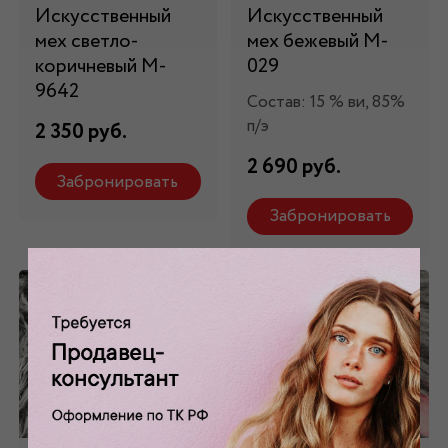
Искусственный
Искусственный
мех светло-
мех бежевый М-
коричневый М-
029
9642
Состав: 15 % ви, 85%
п/э
2 350 руб.
2 690 руб.
Забронировать
Забронировать