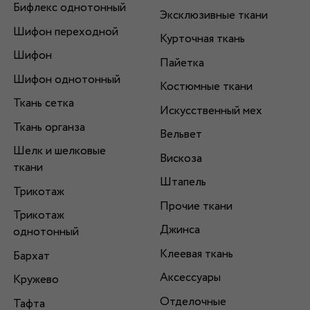
Бифлекс однотонный
Эксклюзивные ткани
Шифон переходной
Курточная ткань
Шифон
Пайетка
Шифон однотонный
Костюмные ткани
Ткань сетка
Искусственный мех
Ткань органза
Вельвет
Шелк и шелковые
Вискоза
ткани
Штапель
Трикотаж
Прочие ткани
Трикотаж
Джинса
однотонный
Клеевая ткань
Бархат
Аксессуары
Кружево
Отделочные
Тафта