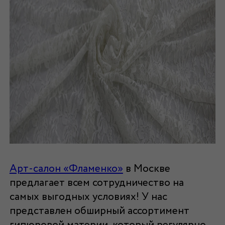
Арт-салон «Фламенко»
в Москве
предлагает всем сотрудничество на
самых выгодных условиях! У нас
представлен обширный ассортимент