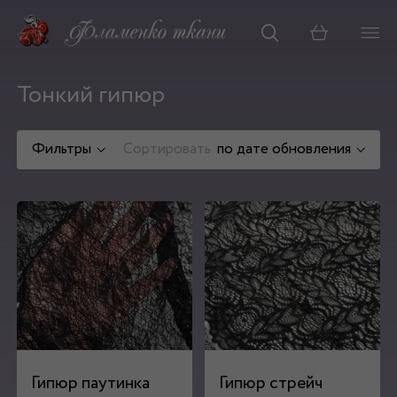
Корзина
Тонкий гипюр
Фильтры
Сортировать
по дате обновления
Гипюр паутинка
Гипюр стрейч