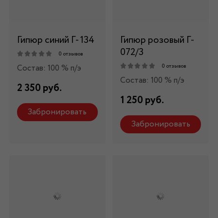
Гипюр синий Г- 134
Гипюр розовый Г-
072/3
0 отзывов
Состав: 100 % п/э
0 отзывов
Состав: 100 % п/э
2 350 руб.
1 250 руб.
Забронировать
Забронировать