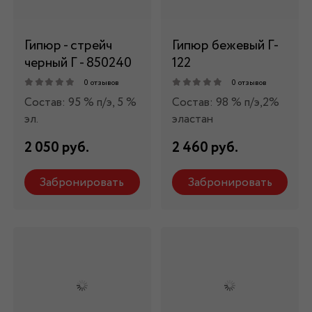
Гипюр - стрейч
Гипюр бежевый Г-
черный Г - 850240
122
0 отзывов
0 отзывов
Состав: 95 % п/э, 5 %
Состав: 98 % п/э,2%
эл.
эластан
2 050 руб.
2 460 руб.
Забронировать
Забронировать