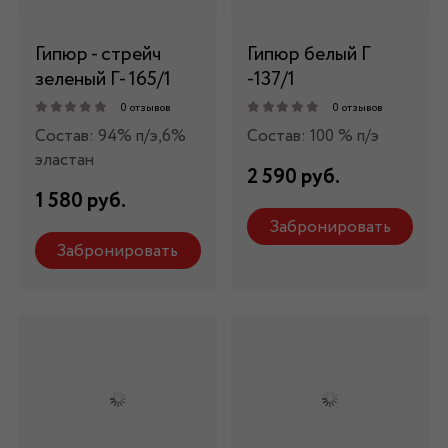
Гипюр - стрейч
Гипюр белый Г
зеленый Г- 165/1
-137/1
0 отзывов
0 отзывов
Состав: 94% п/э,6%
Состав: 100 % п/э
эластан
2 590 руб.
1 580 руб.
Забронировать
Забронировать