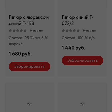
Гипюр с люрексом
Гипюр синий Г-
синий Г- 198
072/2
0 отзывов
0 отзывов
Состав: 95 % п/э,5 %
Состав: 100 % п/э
люрекс
1 440 руб.
1 680 руб.
Забронировать
Забронировать