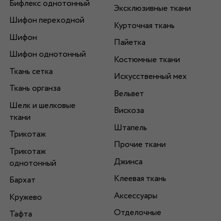
Бифлекс однотонный
Эксклюзивные ткани
Шифон переходной
Курточная ткань
Шифон
Пайетка
Шифон однотонный
Костюмные ткани
Ткань сетка
Искусственный мех
Ткань органза
Вельвет
Шелк и шелковые
Вискоза
ткани
Штапель
Трикотаж
Прочие ткани
Трикотаж
Джинса
однотонный
Клеевая ткань
Бархат
Аксессуары
Кружево
Отделочные
Тафта