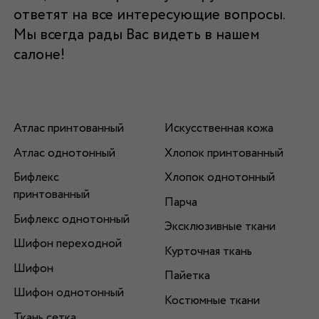
ответят на все интересующие вопросы.
Мы всегда рады Вас видеть в нашем
салоне!
Атлас принтованный
Искусственная кожа
Атлас однотонный
Хлопок принтованный
Бифлекс
Хлопок однотонный
принтованный
Парча
Бифлекс однотонный
Эксклюзивные ткани
Шифон переходной
Курточная ткань
Шифон
Пайетка
Шифон однотонный
Костюмные ткани
Ткань сетка