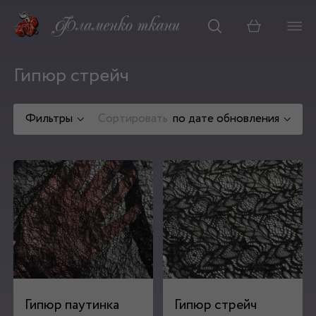
Корзина
Гипюр стрейч
Фильтры
Сортировать
по дате обновления
Гипюр паутинка
Гипюр стрейч