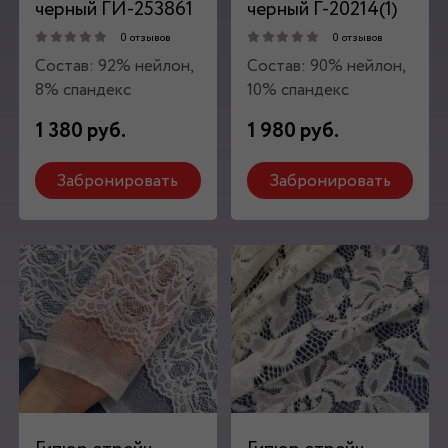
черный ГИ-253861
черный Г-20214(1)
0 отзывов
0 отзывов
Состав: 92% нейлон,
Состав: 90% нейлон,
8% спандекс
10% спандекс
1 380 руб.
1 980 руб.
Забронировать
Забронировать