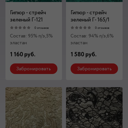
Гипюр - стрейч
Гипюр - стрейч
зеленый Г-121
зеленый Г- 165/1
0 отзывов
0 отзывов
Состав: 95% п/э,5%
Состав: 94% п/э,6%
эластан
эластан
1 160 руб.
1 580 руб.
Забронировать
Забронировать