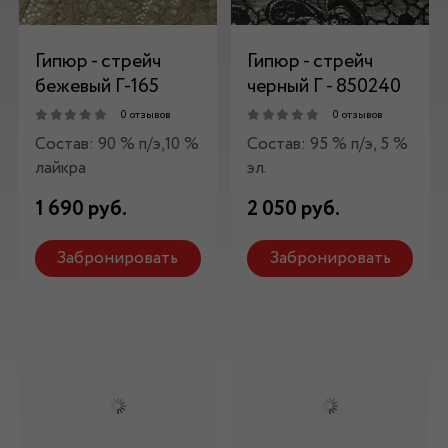
Гипюр - стрейч
Гипюр - стрейч
бежевый Г-165
черный Г - 850240
0 отзывов
0 отзывов
Состав: 90 % п/э,10 %
Состав: 95 % п/э, 5 %
лайкра
эл.
1 690 руб.
2 050 руб.
Забронировать
Забронировать