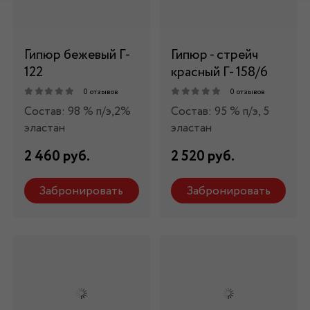
Гипюр бежевый Г-
Гипюр - стрейч
122
красный Г- 158/6
0 отзывов
0 отзывов
Состав: 98 % п/э,2%
Состав: 95 % п/э, 5
эластан
эластан
2 460 руб.
2 520 руб.
Забронировать
Забронировать