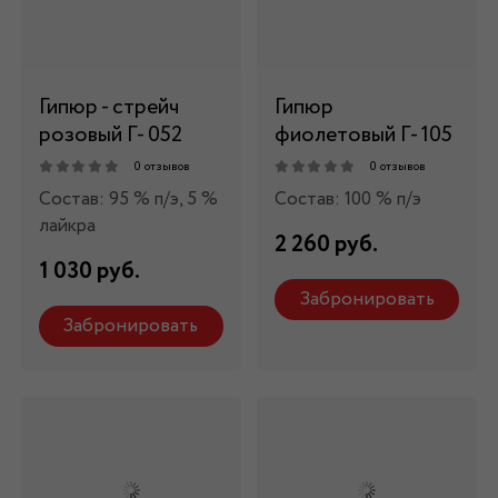
Гипюр - стрейч
Гипюр
розовый Г- 052
фиолетовый Г- 105
0 отзывов
0 отзывов
Состав: 95 % п/э, 5 %
Состав: 100 % п/э
лайкра
2 260 руб.
1 030 руб.
Забронировать
Забронировать