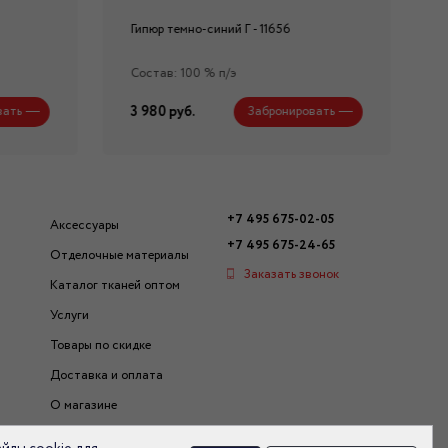
Гипюр темно-синий Г - 11656
Состав: 100 % п/э
3 980 руб.
вать
Забронировать
+7 495 675-02-05
Аксессуары
+7 495 675-24-65
Отделочные материалы
Заказать звонок
Каталог тканей оптом
Услуги
Товары по скидке
Доставка и оплата
О магазине