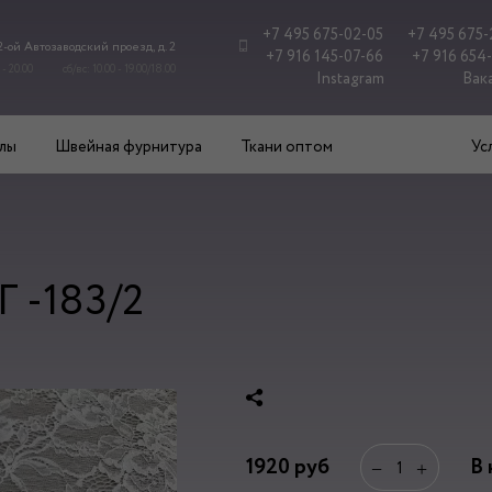
+7 495 675-02-05
+7 495 675-
 2-ой Автозаводский проезд, д. 2
+7 916 145-07-66
+7 916 654
 - 20.00
сб/вс: 10.00 - 19.00/18.00
Instagram
Вак
лы
Швейная фурнитура
Ткани оптом
Ус
Г -183/2
1920
руб
В 
−
+