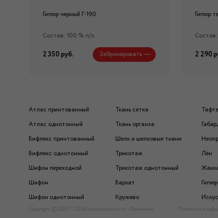
Гипюр черный Г-190
Гипюр т
Состав: 100 % п/э
Состав:
2 350 руб.
2 290 р
Забронировать
Атлас принтованный
Ткань сетка
Тафт
Атлас однотонный
Ткань органза
Габар
Бифлекс принтованный
Шелк и шелковые ткани
Неоп
Бифлекс однотонный
Трикотаж
Лён
Шифон переходной
Трикотаж однотонный
Жакк
Шифон
Бархат
Гипюр
Шифон однотонный
Кружево
Искус
Copyright © 2007 - 2026 flamencotkani.ru - Фламенко
Политика конфи