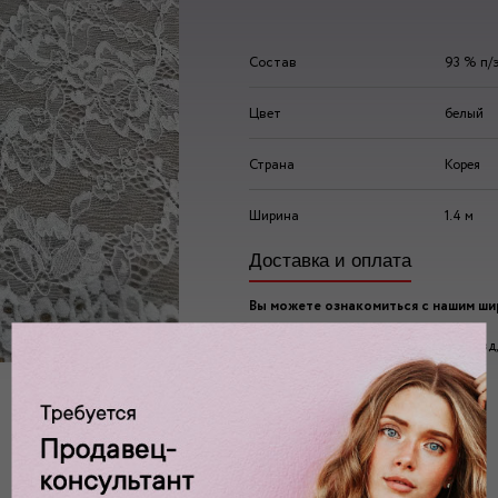
Состав
93 % п/
Цвет
белый
Страна
Корея
Ширина
1.4 м
Доставка и оплата
Вы можете ознакомиться с нашим ш
ассортиментом по адресу:
г. Москва, 2-ой Автозаводский проезд, 
Ждем вас у нас в:
пн-пт: 10.00 - 20.00
сб/вс: 10.00 - 19.00/18.00