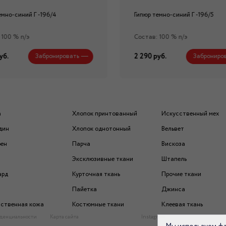
емно-синий Г -196/4
Гипюр темно-синий Г -196/5
 100 % п/э
Состав: 100 % п/э
уб.
2 290 руб.
Забронировать
Заброниро
а
Хлопок принтованный
Искусственный мех
дин
Хлопок однотонный
Вельвет
рен
Парча
Вискоза
Эксклюзивные ткани
Штапель
ард
Курточная ткань
Прочие ткани
Пайетка
Джинса
ственная кожа
Костюмные ткани
Клеевая ткань
денциальности
Карта сайта
Instagram