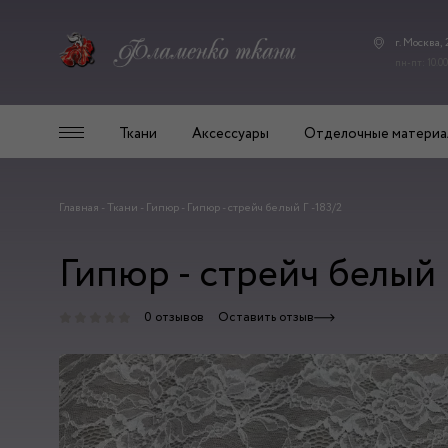
г. Москва,
пн-пт: 10.00
Ткани
Аксессуары
Отделочные материа
Главная
-
Ткани
-
Гипюр
-
Гипюр - стрейч белый Г -183/2
Гипюр - стрейч белый 
0 отзывов
Оставить отзыв