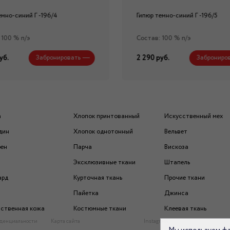
емно-синий Г -196/4
Гипюр темно-синий Г -196/5
 100 % п/э
Состав: 100 % п/э
уб.
2 290 руб.
Забронировать
Заброниро
а
Хлопок принтованный
Искусственный мех
дин
Хлопок однотонный
Вельвет
рен
Парча
Вискоза
Эксклюзивные ткани
Штапель
ард
Курточная ткань
Прочие ткани
Пайетка
Джинса
ственная кожа
Костюмные ткани
Клеевая ткань
денциальности
Карта сайта
Instagram