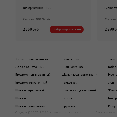
Гипюр черный Г-190
Гипюр т
Состав: 100 % п/э
Состав:
2 350 руб.
2 290 р
Забронировать
Атлас принтованный
Ткань сетка
Тафт
Атлас однотонный
Ткань органза
Габар
Бифлекс принтованный
Шелк и шелковые ткани
Неоп
Бифлекс однотонный
Трикотаж
Лён
Шифон переходной
Трикотаж однотонный
Жакк
Шифон
Бархат
Гипюр
Шифон однотонный
Кружево
Искус
Copyright © 2007 - 2026 flamencotkani.ru - Фламенко
Политика конфи