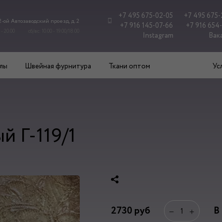
+7 495 675-02-05
+7 495 675-
 2-ой Автозаводский проезд, д. 2
+7 916 145-07-66
+7 916 654
 - 20.00
сб/вс: 10.00 - 19.00/18.00
Instagram
Вак
лы
Швейная фурнитура
Ткани оптом
Ус
й Г-119/1
2730
руб
В
−
+