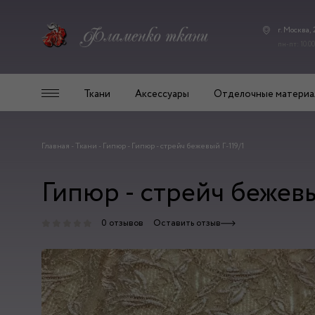
г. Москва,
пн-пт: 10.00
Ткани
Аксессуары
Отделочные материа
Главная
-
Ткани
-
Гипюр
-
Гипюр - стрейч бежевый Г-119/1
Гипюр - стрейч бежевы
0 отзывов
Оставить отзыв