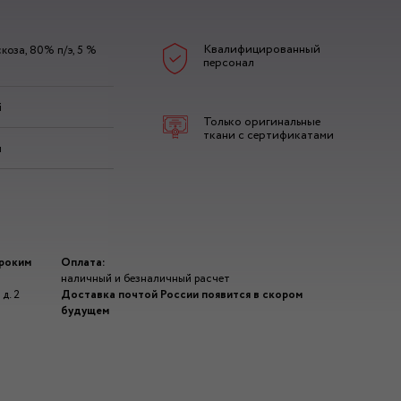
Квалифицированный
коза, 80% п/э, 5 %
персонал
й
Только оригинальные
ткани с сертификатами
я
ироким
Оплата:
наличный и безналичный расчет
д. 2
Доставка почтой России появится в скором
будущем