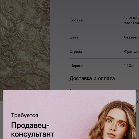
15 % вис
Состав
эластан
Цвет
бежевы
Страна
Франци
Ширина
1.40м
Доставка и оплата
Вы можете ознакомиться с нашим ш
ассортиментом по адресу:
г. Москва, 2-ой Автозаводский проезд, 
Ждем вас у нас в:
пн-пт: 10.00 - 20.00
сб/вс: 10.00 - 19.00/18.00