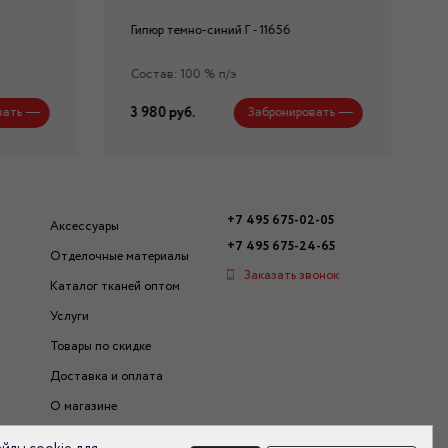
Гипюр темно-синий Г - 11656
Состав: 100 % п/э
3 980 руб.
вать
Забронировать
+7 495 675-02-05
Аксессуары
+7 495 675-24-65
Отделочные материалы
Заказать звонок
Каталог тканей оптом
Услуги
Товары по скидке
Доставка и оплата
О магазине