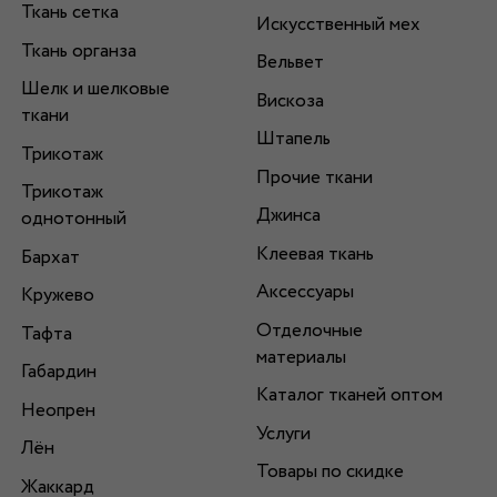
Ткань сетка
Искусственный мех
Ткань органза
Вельвет
Шелк и шелковые
Вискоза
ткани
Штапель
Трикотаж
Прочие ткани
Трикотаж
Джинса
однотонный
Клеевая ткань
Бархат
Аксессуары
Кружево
Отделочные
Тафта
материалы
Габардин
Каталог тканей оптом
Неопрен
Услуги
Лён
Товары по скидке
Жаккард