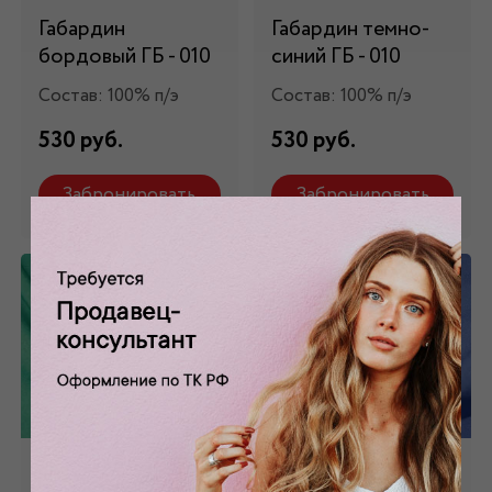
Габардин
Габардин темно-
бордовый ГБ - 010
синий ГБ - 010
Состав: 100% п/э
Состав: 100% п/э
530 руб.
530 руб.
Забронировать
Забронировать
Габардин
Габардин синий ГБ