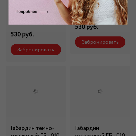
бирюзовый ГБ -
- 010-5
010/5
Состав: 100% п/э
Состав: 100% п/э
530 руб.
530 руб.
Забронировать
Забронировать
Габардин темно-
Габардин
оливковый ГБ - 010
оранжевый ГБ - 010