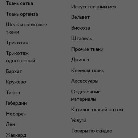
Ткань сетка
Искусственный мех
Ткань органза
Вельвет
Шелк и шелковые
Вискоза
ткани
Штапель
Трикотаж
Прочие ткани
Трикотаж
Джинса
однотонный
Клеевая ткань
Бархат
Аксессуары
Кружево
Отделочные
Тафта
материалы
Габардин
Каталог тканей оптом
Неопрен
Услуги
Лён
Товары по скидке
Жаккард