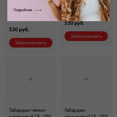
бирюзовый ГБ -
- 010-5
010/5
Состав: 100% п/э
Состав: 100% п/э
530 руб.
530 руб.
Забронировать
Забронировать
Габардин темно-
Габардин
оливковый ГБ - 010
оранжевый ГБ - 010