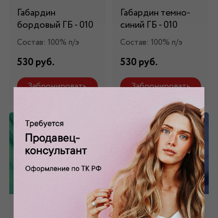
Габардин
Габардин темно-
бордовый ГБ - 010
синий ГБ - 010
Состав: 100% п/э
Состав: 100% п/э
530 руб.
530 руб.
Забронировать
Забронировать
Габардин
Габардин синий ГБ