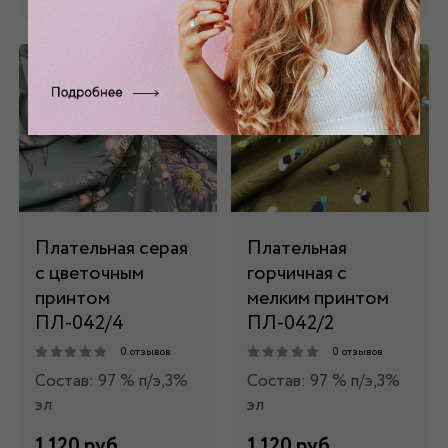
Плательная серая
Плательная
с цветочным
горчичная с
принтом
мелким принтом
ПЛ-042/4
ПЛ-042/2
0 отзывов
0 отзывов
Состав: 97 % п/э,3%
Состав: 97 % п/э,3%
эл
эл
1 120 руб.
1 120 руб.