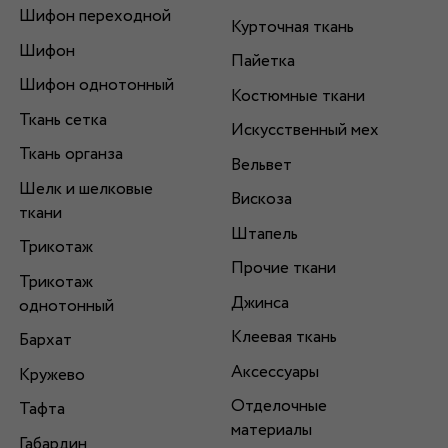
Шифон переходной
Курточная ткань
Шифон
Пайетка
Шифон однотонный
Костюмные ткани
Ткань сетка
Искусственный мех
Ткань органза
Вельвет
Шелк и шелковые
Вискоза
ткани
Штапель
Трикотаж
Прочие ткани
Трикотаж
Джинса
однотонный
Клеевая ткань
Бархат
Аксессуары
Кружево
Отделочные
Тафта
материалы
Габардин