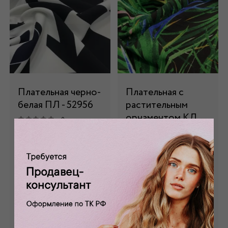
Плательная черно-
Плательная с
белая ПЛ - 52956
растительным
орнаментом КД
0 отзывов
-9086379
Состав: 100 % п/э
0 отзывов
1 180 руб.
Состав: 97 % п/э,3%
эл
Забронировать
1 280 руб.
Забронировать