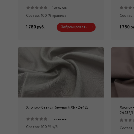
0 отзывов
Состав: 100 % крапива
Состав:
1 780 руб.
1 780 р
Забронировать
Хлопок - батист бежевый ХБ - 24423
Хлопок -
24432/1
0 отзывов
Состав: 100 % х/б
Состав: 