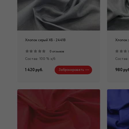
Хлопок серый ХБ - 24418
Хлопок 
0 отзывов
Состав: 100 % х/б
Состав:
1 420 руб.
980 руб
Забронировать