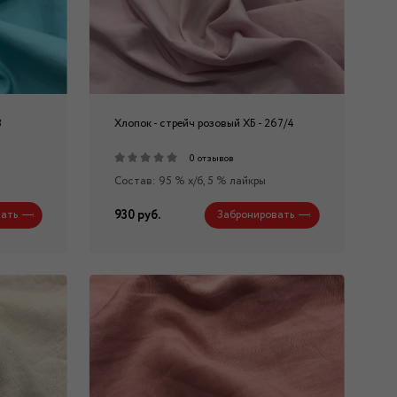
3
Хлопок - стрейч розовый ХБ - 267/4
0 отзывов
Состав: 95 % х/б, 5 % лайкры
930 руб.
ать
Забронировать