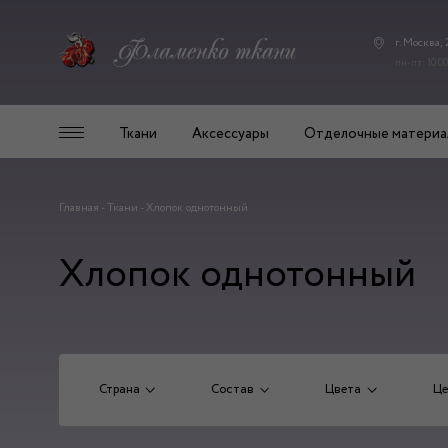
г. Москва,
пн-пт: 10.00
Ткани
Аксессуары
Отделочные материа
Главная
-
Ткани
-
Хлопок однотонный
Хлопок однотонный
Страна
Состав
Цвета
Це