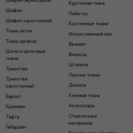
Шифон переходной
Курточная ткань
Шифон
Пайетка
Шифон однотонный
Костюмные ткани
Ткань сетка
Искусственный мех
Ткань органза
Вельвет
Шелк и шелковые
Вискоза
ткани
Штапель
Трикотаж
Прочие ткани
Трикотаж
Джинса
однотонный
Клеевая ткань
Бархат
Аксессуары
Кружево
Отделочные
Тафта
материалы
Габардин