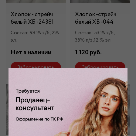
Хлопок - стрейч
Хлопок -стрейч
белый ХБ -24381
белый ХБ -044
Состав: 98 % х/б, 2%
Состав: 53 % х/б,
эл.
35% п/э,12 % эл
Нет в наличии
1 120 руб.
Забронировать
Забронировать