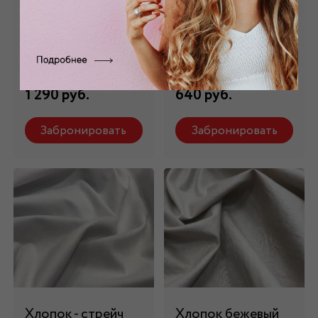
Хлопок белый ХБ -
Хлопок - батист
043
белый ХБ - 015
Состав: 100 % х/б
Состав: 100 % х/б
1 290 руб.
640 руб.
Забронировать
Забронировать
Хлопок - стрейч
Хлопок бежевый