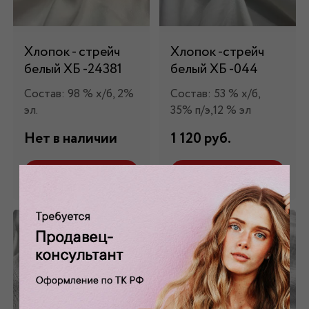
Хлопок - стрейч
Хлопок -стрейч
белый ХБ -24381
белый ХБ -044
Состав: 98 % х/б, 2%
Состав: 53 % х/б,
эл.
35% п/э,12 % эл
Нет в наличии
1 120 руб.
Забронировать
Забронировать