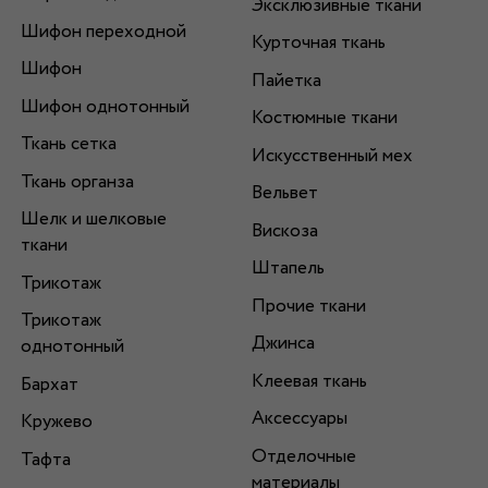
Эксклюзивные ткани
Шифон переходной
Курточная ткань
Шифон
Пайетка
Шифон однотонный
Костюмные ткани
Ткань сетка
Искусственный мех
Ткань органза
Вельвет
Шелк и шелковые
Вискоза
ткани
Штапель
Трикотаж
Прочие ткани
Трикотаж
Джинса
однотонный
Клеевая ткань
Бархат
Аксессуары
Кружево
Отделочные
Тафта
материалы