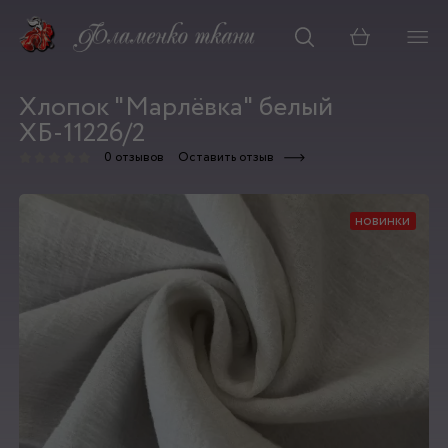
Корзина
Хлопок "Марлёвка" белый
ХБ-11226/2
0 отзывов
Оставить отзыв
новинки