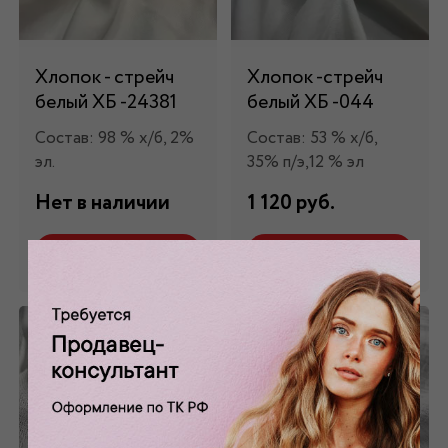
Хлопок - стрейч
Хлопок -стрейч
белый ХБ -24381
белый ХБ -044
Состав: 98 % х/б, 2%
Состав: 53 % х/б,
эл.
35% п/э,12 % эл
Нет в наличии
1 120 руб.
Забронировать
Забронировать