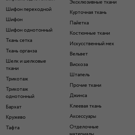
Эксклюзивные ткани
Шифон переходной
Курточная ткань
Шифон
Пайетка
Шифон однотонный
Костюмные ткани
Ткань сетка
Искусственный мех
Ткань органза
Вельвет
Шелк и шелковые
Вискоза
ткани
Штапель
Трикотаж
Прочие ткани
Трикотаж
Джинса
однотонный
Клеевая ткань
Бархат
Аксессуары
Кружево
Отделочные
Тафта
материалы