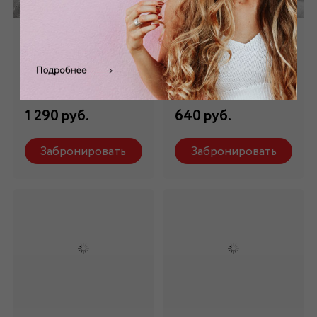
Хлопок белый ХБ -
Хлопок - батист
043
белый ХБ - 015
Состав: 100 % х/б
Состав: 100 % х/б
1 290 руб.
640 руб.
Забронировать
Забронировать