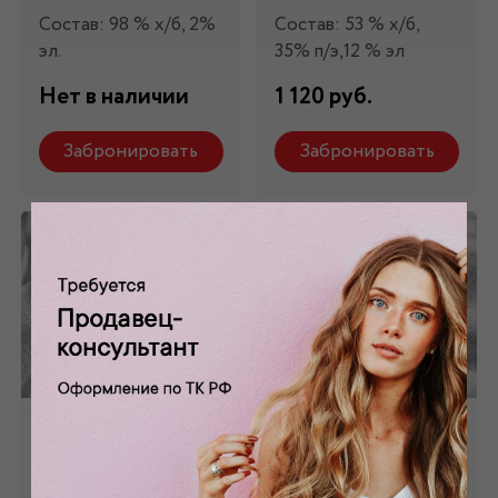
Состав: 98 % х/б, 2%
Состав: 53 % х/б,
эл.
35% п/э,12 % эл
Нет в наличии
1 120 руб.
Забронировать
Забронировать
Хлопок белый ХБ -
Хлопок - батист
043
белый ХБ - 015