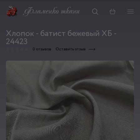
Корзина
Хлопок - батист бежевый ХБ -
24423
0 отзывов
Оставить отзыв