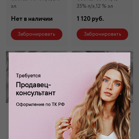
эл.
35% п/э,12 % эл
Нет в наличии
1 120 руб.
Забронировать
Забронировать
Хлопок белый ХБ -
Хлопок - батист
043
белый ХБ - 015
Состав: 100 % х/б
Состав: 100 % х/б