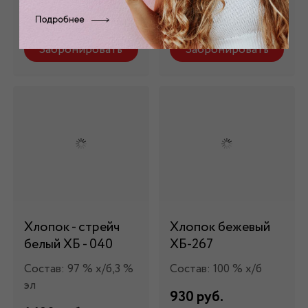
1 290 руб.
640 руб.
Забронировать
Забронировать
Хлопок - стрейч
Хлопок бежевый
белый ХБ - 040
ХБ-267
Состав: 97 % х/б,3 %
Состав: 100 % х/б
эл
930 руб.