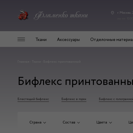
г. Москва,
пн-пт: 10.00
Ткани
Аксессуары
Отделочные материа
Главная
-
Ткани
-
Бифлекс принтованный
Бифлекс принтованн
Блестящий бифлекс
Бифлекс в горох
Бифлекс с голограммо
Страна
Состав
Цвета
Це