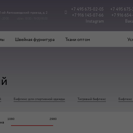
+7 495 675-02-05
+7 495 675-
 2-ой Автозаводский проезд, д. 2
+7 916 145-07-66
+7 916 654
 - 20.00
сб/вс: 10.00 - 19.00/18.00
Instagram
Вак
лы
Швейная фурнитура
Ткани оптом
Ус
ый
й
Бифлекс для спортивной одежды
Тигровый бифлекс
Бифлекс 
1080
2980
на