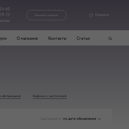
24-65
-19-73
Корзина
Заказать звонок
ансии
луги
О магазине
Контакты
Статьи
с абстракцией
Бифлекс с рептилией
Сортировать
по дате обновления