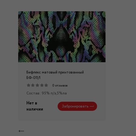
Бифлекс матовый принтованный
БФ-011/1
0 отзывов
Состав: 95% п/э,5%ла
Нет в
Забронировать
наличии