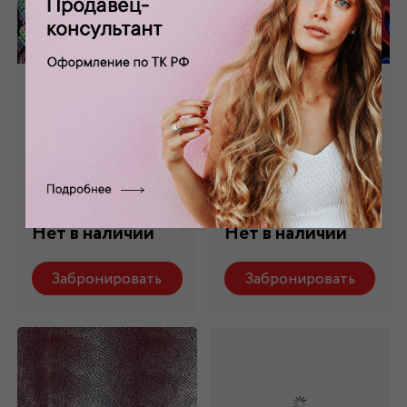
Бифлекс матовый
Бифлекс матовый
принтованный
принтованный
БФ-011/1
БФ-011/2
Состав: 95% п/
Состав: 95% п/
э,5%ла
э,5%ла
Нет в наличии
Нет в наличии
Забронировать
Забронировать