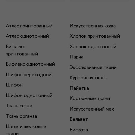
Атлас принтованный
Искусственная кожа
Атлас однотонный
Хлопок принтованный
Бифлекс
Хлопок однотонный
принтованный
Парча
Бифлекс однотонный
Эксклюзивные ткани
Шифон переходной
Курточная ткань
Шифон
Пайетка
Шифон однотонный
Костюмные ткани
Ткань сетка
Искусственный мех
Ткань органза
Вельвет
Шелк и шелковые
Вискоза
ткани