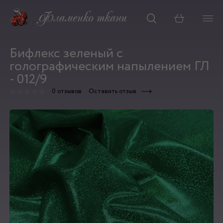
Корзина
Бифлекс зеленый с
голографическим напылением ГЛ
- 012/9
0 отзывов
Оставить отзыв