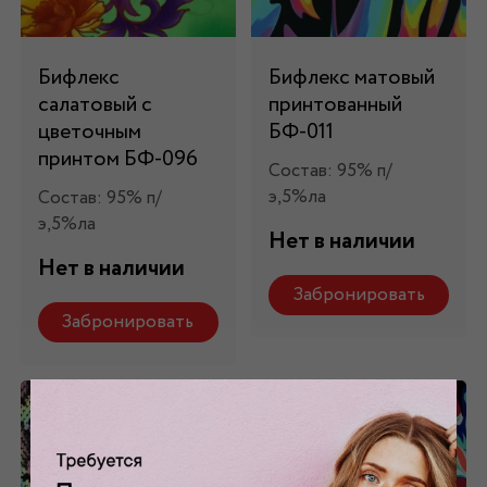
Бифлекс
Бифлекс матовый
салатовый с
принтованный
цветочным
БФ-011
принтом БФ-096
Состав: 95% п/
э,5%ла
Состав: 95% п/
э,5%ла
Нет в наличии
Нет в наличии
Забронировать
Забронировать