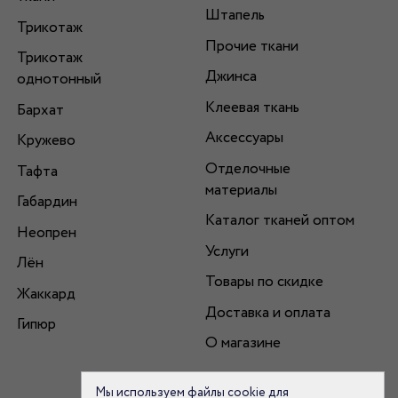
Штапель
Трикотаж
Прочие ткани
Трикотаж
Джинса
однотонный
Клеевая ткань
Бархат
Аксессуары
Кружево
Отделочные
Тафта
материалы
Габардин
Каталог тканей оптом
Неопрен
Услуги
Лён
Товары по скидке
Жаккард
Доставка и оплата
Гипюр
О магазине
Мы используем файлы cookie для