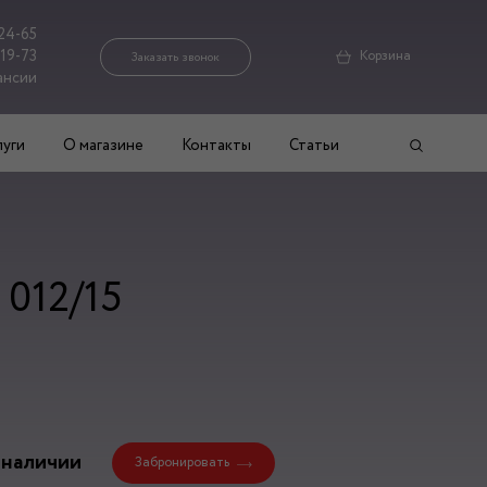
24-65
-19-73
Корзина
Заказать звонок
ансии
луги
О магазине
Контакты
Статьи
012/15
 наличии
Забронировать