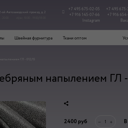
+7 495 675-02-05
+7 495 675-
 2-ой Автозаводский проезд, д. 2
+7 916 145-07-66
+7 916 654
 - 20.00
сб/вс: 10.00 - 19.00/18.00
Instagram
Вак
лы
Швейная фурнитура
Ткани оптом
Ус
напылением ГЛ - 012/15
ебряным напылением ГЛ - 
2400
руб
В
−
+