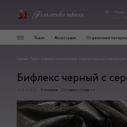
г. Москва,
пн-пт: 10.00
Ткани
Аксессуары
Отделочные материа
Главная
-
Ткани
-
Бифлекс принтованный
-
Бифлекс черный с серебряным 
Бифлекс черный с сер
0 отзывов
Оставить отзыв