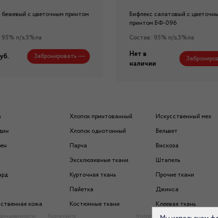
 бежевый с цветочным принтом
Бифлекс салатовый с цветочн
принтом БФ-096
 95% п/э,5%ла
Состав: 95% п/э,5%ла
Нет в
уб.
Забронировать
Заброниро
наличии
а
Хлопок принтованный
Искусственный мех
дин
Хлопок однотонный
Вельвет
рен
Парча
Вискоза
Эксклюзивные ткани
Штапель
ард
Курточная ткань
Прочие ткани
Пайетка
Джинса
ственная кожа
Костюмные ткани
Клеевая ткань
денциальности
Карта сайта
Instagram