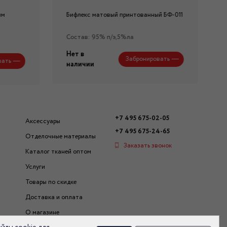
ым
Бифлекс матовый принтованный БФ-011
Состав: 95% п/э,5%ла
Нет в
Забронировать
вать
наличии
+7 495 675-02-05
Аксессуары
+7 495 675-24-65
Отделочные материалы
Заказать звонок
Каталог тканей оптом
Услуги
Товары по скидке
Доставка и оплата
О магазине