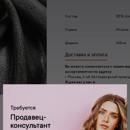
Состав
95% п/
Страна
Италия
Ширина
140см
Доставка и оплата
Вы можете ознакомиться с нашим ш
ассортиментом по адресу:
г. Москва, 2-ой Автозаводский проезд, 
Ждем вас у нас в:
пн-пт: 10.00 - 20.00
сб/вс: 10.00 - 19.00/18.00