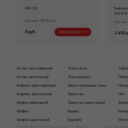
БФ - 132
Бифлекс
БФ-076
Состав: 100 % п/э
Состав:
0 руб.
Забронировать
2 400 р
Атлас принтованный
Ткань сетка
Тафт
Атлас однотонный
Ткань органза
Габар
Бифлекс принтованный
Шелк и шелковые ткани
Неоп
Бифлекс однотонный
Трикотаж
Лён
Шифон переходной
Трикотаж однотонный
Жакк
Шифон
Бархат
Гипюр
Шифон однотонный
Кружево
Искус
Copyright © 2007 - 2026 flamencotkani.ru - Фламенко
Политика конфи