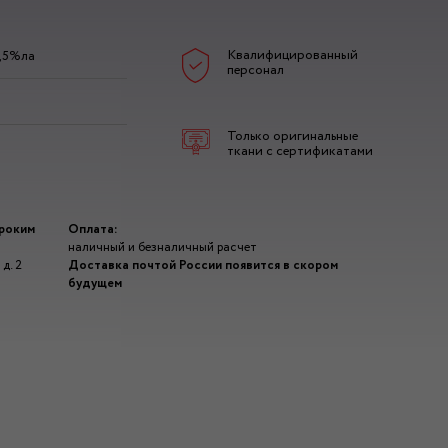
Квалифицированный
э,5%ла
персонал
Только оригинальные
ткани с сертификатами
ироким
Оплата:
наличный и безналичный расчет
д. 2
Доставка почтой России появится в скором
будущем