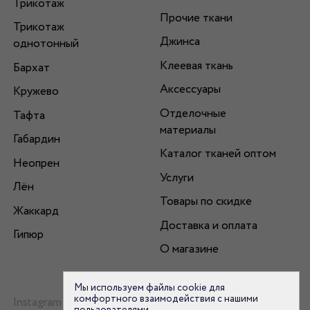
Трикотаж
Прочие ткани
Трикотаж
Джинса
однотонный
Клеевая ткань
Бархат
Аксессуары
Кружево
Отделочные
Тафта
материалы
Габардин
Каталог тканей оптом
Неопрен
Услуги
Лён
Товары по скидке
Жаккард
Доставка и оплата
Гипюр
О магазине
Мы используем файлы cookie для
комфортного взаимодействия с нашими
Instagram