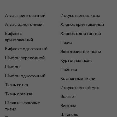
Атлас принтованный
Искусственная кожа
Атлас однотонный
Хлопок принтованный
Бифлекс
Хлопок однотонный
принтованный
Парча
Бифлекс однотонный
Эксклюзивные ткани
Шифон переходной
Курточная ткань
Шифон
Пайетка
Шифон однотонный
Костюмные ткани
Ткань сетка
Искусственный мех
Ткань органза
Вельвет
Шелк и шелковые
Вискоза
ткани
Штапель