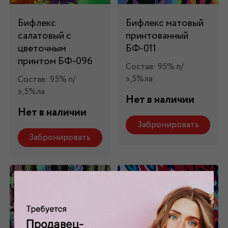
Бифлекс
Бифлекс матовый
салатовый с
принтованный
цветочным
БФ-011
принтом БФ-096
Состав: 95% п/
э,5%ла
Состав: 95% п/
э,5%ла
Нет в наличии
Нет в наличии
Забронировать
Забронировать