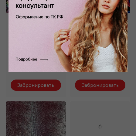
Бифлекс матовый
Бифлекс матовый
принтованный
принтованный
БФ-011/1
БФ-011/2
Состав: 95% п/
Состав: 95% п/
э,5%ла
э,5%ла
Нет в наличии
Нет в наличии
Забронировать
Забронировать