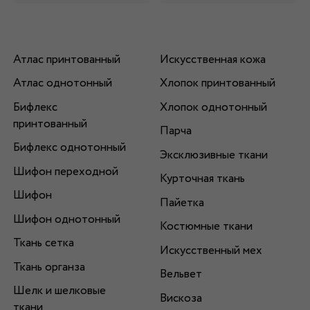
Атлас принтованный
Искусственная кожа
Атлас однотонный
Хлопок принтованный
Бифлекс
Хлопок однотонный
принтованный
Парча
Бифлекс однотонный
Эксклюзивные ткани
Шифон переходной
Курточная ткань
Шифон
Пайетка
Шифон однотонный
Костюмные ткани
Ткань сетка
Искусственный мех
Ткань органза
Вельвет
Шелк и шелковые
Вискоза
ткани