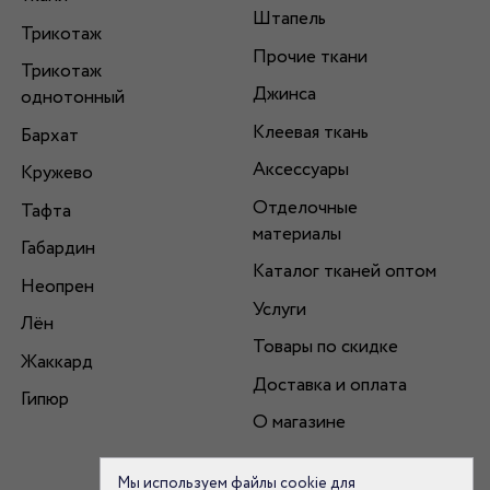
Штапель
Трикотаж
Прочие ткани
Трикотаж
Джинса
однотонный
Клеевая ткань
Бархат
Аксессуары
Кружево
Отделочные
Тафта
материалы
Габардин
Каталог тканей оптом
Неопрен
Услуги
Лён
Товары по скидке
Жаккард
Доставка и оплата
Гипюр
О магазине
Мы используем файлы cookie для