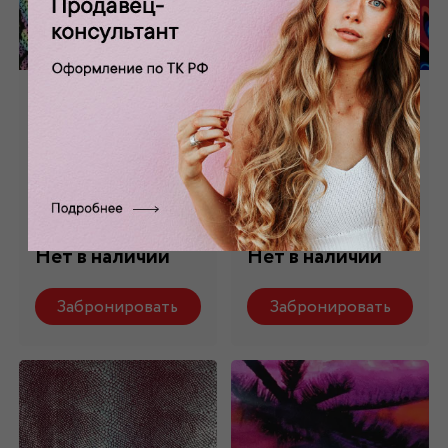
Бифлекс матовый
Бифлекс матовый
принтованный
принтованный
БФ-011/1
БФ-011/2
Состав: 95% п/
Состав: 95% п/
э,5%ла
э,5%ла
Нет в наличии
Нет в наличии
Забронировать
Забронировать