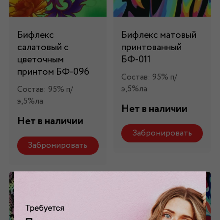
Бифлекс
Бифлекс матовый
салатовый с
принтованный
цветочным
БФ-011
принтом БФ-096
Состав: 95% п/
э,5%ла
Состав: 95% п/
э,5%ла
Нет в наличии
Нет в наличии
Забронировать
Забронировать