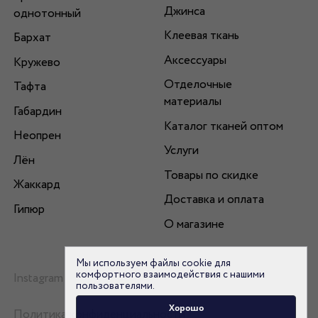
Джинса
однотонный
Клеевая ткань
Бархат
Аксессуары
Кружево
Отделочные
Тафта
материалы
Габардин
Каталог тканей оптом
Неопрен
Услуги
Лён
Товары по скидке
Жаккард
Доставка и оплата
Гипюр
О магазине
Мы используем файлы cookie для
комфортного взаимодействия с нашими
Instagram
пользователями.
Хорошо
Политика конфиденциальности