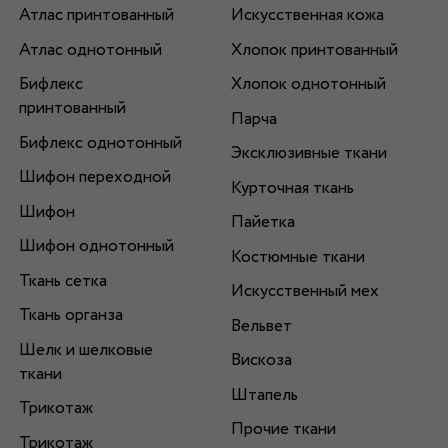
Атлас принтованный
Искусственная кожа
Атлас однотонный
Хлопок принтованный
Бифлекс
Хлопок однотонный
принтованный
Парча
Бифлекс однотонный
Эксклюзивные ткани
Шифон переходной
Курточная ткань
Шифон
Пайетка
Шифон однотонный
Костюмные ткани
Ткань сетка
Искусственный мех
Ткань органза
Вельвет
Шелк и шелковые
Вискоза
ткани
Штапель
Трикотаж
Прочие ткани
Трикотаж