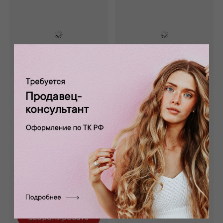
Бархат стрейч
Бархат стрейч
крэш серо-
крэш золотисто-
коричневый Б -
бежевый Б - 002/4
002/5
0 отзывов
Состав: 95 % п/э,5%
0 отзывов
эл.
Состав: 95 % п/э,5%
эл.
1 260 руб.
1 260 руб.
Забронировать
Забронировать