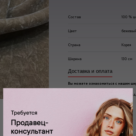
Состав
100 % ш
Цвет
бежевы
Страна
Корея
Ширина
130 см
Доставка и оплата
Вы можете ознакомиться с нашим ш
ассортиментом по адресу:
г. Москва, 2-ой Автозаводский проезд, 
Ждем вас у нас в:
пн-пт: 10.00 - 20.00
сб/вс: 10.00 - 19.00/18.00