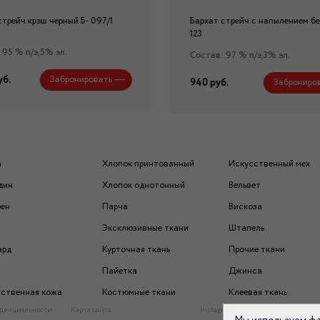
стрейч крэш черный Б- 097/1
Бархат стрейч с напылением бе
123
 95 % п/э,5% эл.
Состав: 97 % п/э,3% эл.
уб.
Забронировать
940 руб.
Заброниро
а
Хлопок принтованный
Искусственный мех
дин
Хлопок однотонный
Вельвет
рен
Парча
Вискоза
Эксклюзивные ткани
Штапель
ард
Курточная ткань
Прочие ткани
Пайетка
Джинса
ственная кожа
Костюмные ткани
Клеевая ткань
денциальности
Карта сайта
Instagram