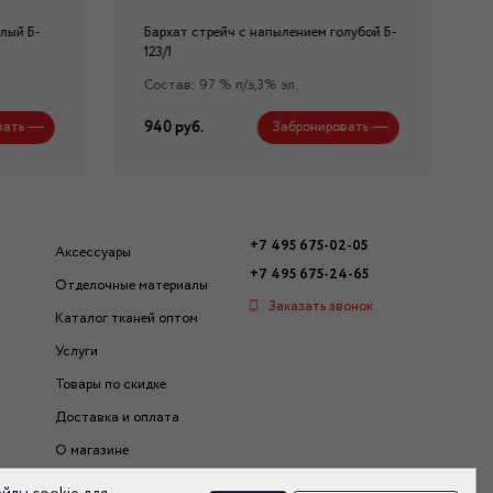
лый Б-
Бархат стрейч с напылением голубой Б-
123/1
Состав: 97 % п/э,3% эл.
940 руб.
вать
Забронировать
+7 495 675-02-05
Аксессуары
+7 495 675-24-65
Отделочные материалы
Заказать звонок
Каталог тканей оптом
Услуги
Товары по скидке
Доставка и оплата
О магазине