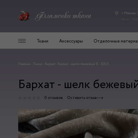
г. Москва,
пн-пт: 10.00
Ткани
Аксессуары
Отделочные материа
Главная
-
Ткани
-
Бархат
-
Бархат - шелк бежевый Б - 125/3
Бархат - шелк бежевый 
0 отзывов
Оставить отзыв