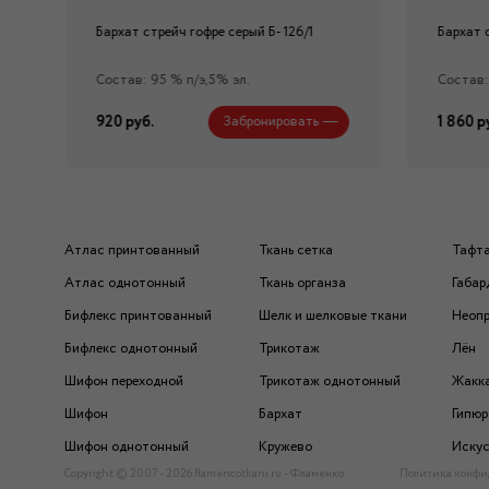
Бархат стрейч гофре серый Б- 126/1
Бархат 
Состав: 95 % п/э,5% эл.
Состав:
920 руб.
1 860 р
Забронировать
Атлас принтованный
Ткань сетка
Тафт
Атлас однотонный
Ткань органза
Габар
Бифлекс принтованный
Шелк и шелковые ткани
Неоп
Бифлекс однотонный
Трикотаж
Лён
Шифон переходной
Трикотаж однотонный
Жакк
Шифон
Бархат
Гипюр
Шифон однотонный
Кружево
Искус
Copyright © 2007 - 2026 flamencotkani.ru - Фламенко
Политика конфи