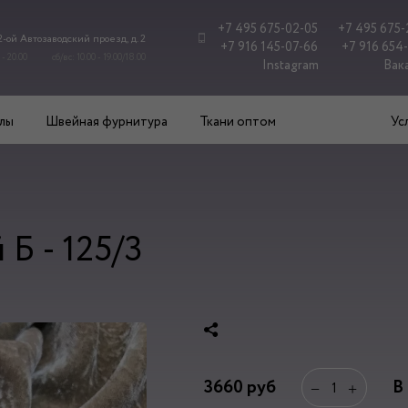
+7 495 675-02-05
+7 495 675-
 2-ой Автозаводский проезд, д. 2
+7 916 145-07-66
+7 916 654
 - 20.00
сб/вс: 10.00 - 19.00/18.00
Instagram
Вак
лы
Швейная фурнитура
Ткани оптом
Ус
Б - 125/3
3660
руб
В
−
+