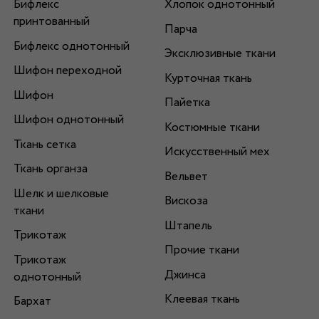
Бифлекс
Хлопок однотонный
принтованный
Парча
Бифлекс однотонный
Эксклюзивные ткани
Шифон переходной
Курточная ткань
Шифон
Пайетка
Шифон однотонный
Костюмные ткани
Ткань сетка
Искусственный мех
Ткань органза
Вельвет
Шелк и шелковые
Вискоза
ткани
Штапель
Трикотаж
Прочие ткани
Трикотаж
Джинса
однотонный
Клеевая ткань
Бархат