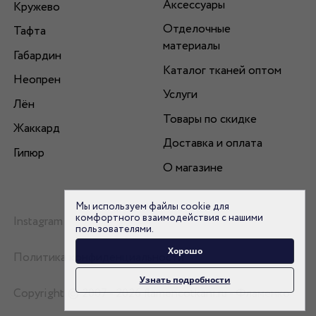
Аксессуары
Кружево
Отделочные
Тафта
материалы
Габардин
Каталог тканей оптом
Неопрен
Услуги
Лён
Товары по скидке
Жаккард
Доставка и оплата
Гипюр
О магазине
Мы используем файлы cookie для
комфортного взаимодействия с нашими
Instagram
пользователями.
Хорошо
Политика конфиденциальности
Узнать подробности
Copyright © 2007 - 2026 flamencotkani.ru - Фламенко