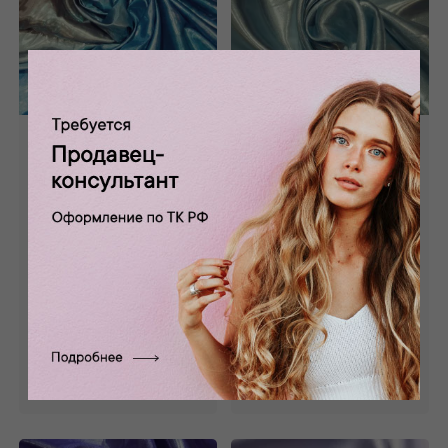
Атлас голубой с
Атлас голубой с
напылением
серебряным
переходной А -
напылением А -
102/7
066/16
0 отзывов
0 отзывов
Состав: 100% п/э
Состав: 100% п/э
1 280 руб.
860 руб.
Забронировать
Забронировать