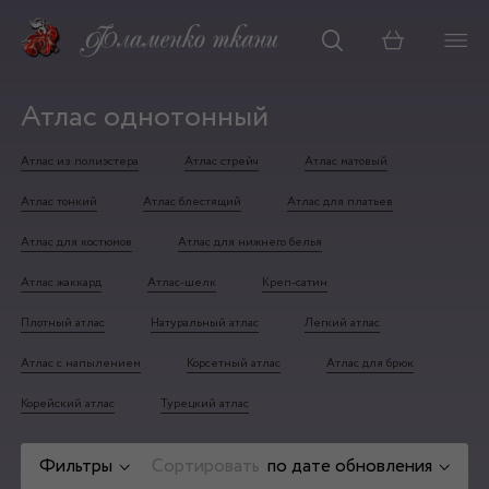
Корзина
Атлас однотонный
Атлас из полиэстера
Атлас стрейч
Атлас матовый
Атлас тонкий
Атлас блестящий
Атлас для платьев
Атлас для костюмов
Атлас для нижнего белья
Атлас жаккард
Атлас-шелк
Креп-сатин
Плотный атлас
Натуральный атлас
Легкий атлас
Атлас с напылением
Корсетный атлас
Атлас для брюк
Корейский атлас
Турецкий атлас
Фильтры
Сортировать
по дате обновления