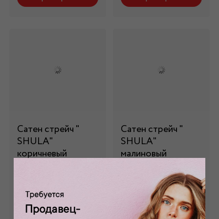
Сатен стрейч "
Сатен стрейч "
SHULA"
SHULA"
коричневый
малиновый
СТ-021/16
СТ-021/15
0 отзывов
0 отзывов
Состав: 96% п/э, 4%
Состав: 96% п/э, 4%
эластан
эластан