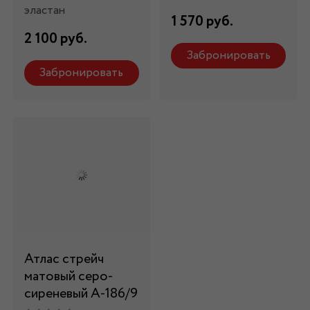
эластан
1 570 руб.
2 100 руб.
Забронировать
Забронировать
Атлас стрейч
матовый серо-
сиреневый А-186/9