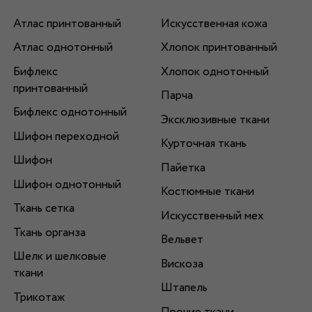
Атлас принтованный
Искусственная кожа
Атлас однотонный
Хлопок принтованный
Бифлекс
Хлопок однотонный
принтованный
Парча
Бифлекс однотонный
Эксклюзивные ткани
Шифон переходной
Курточная ткань
Шифон
Пайетка
Шифон однотонный
Костюмные ткани
Ткань сетка
Искусственный мех
Ткань органза
Вельвет
Шелк и шелковые
Вискоза
ткани
Штапель
Трикотаж