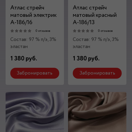
Атлас стрейч
Атлас стрейч
матовый электрик
матовый красный
А-186/16
А-186/13
0 отзывов
0 отзывов
Состав: 97 % п/э, 3%
Состав: 97 % п/э, 3%
эластан
эластан
1 380 руб.
1 380 руб.
Забронировать
Забронировать