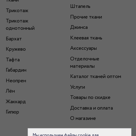
ткани
Штапель
Трикотаж
Прочие ткани
Трикотаж
Джинса
однотонный
Клеевая ткань
Бархат
Аксессуары
Кружево
Отделочные
Тафта
материалы
Габардин
Каталог тканей оптом
Неопрен
Услуги
Лён
Товары по скидке
Жаккард
Доставка и оплата
Гипюр
О магазине
Мы используем файлы cookie для