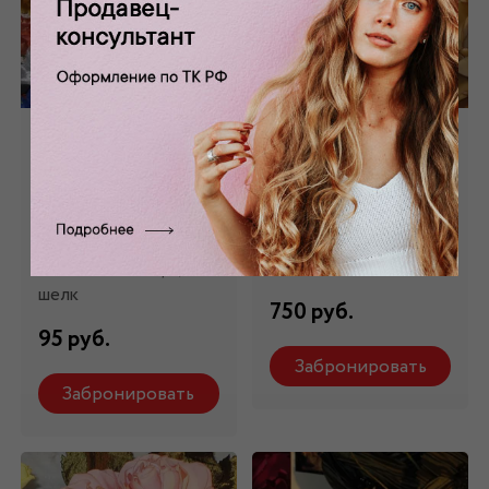
Цветок
Цветок
искусственный
искусственный
серый,голубой
розовый IF_5
IF_4
Состав: 100% п/э,
шелк
Состав: 100% п/э,
шелк
750 руб.
95 руб.
Забронировать
Забронировать