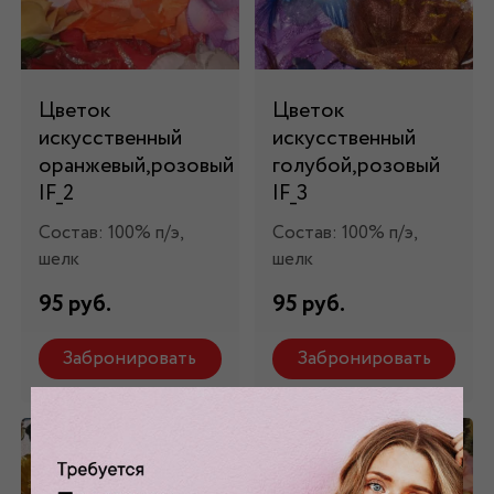
Цветок
Цветок
искусственный
искусственный
оранжевый,розовый
голубой,розовый
IF_2
IF_3
Состав: 100% п/э,
Состав: 100% п/э,
шелк
шелк
95 руб.
95 руб.
Забронировать
Забронировать