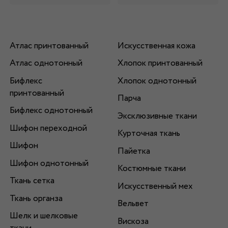
Атлас принтованный
Искусственная кожа
Атлас однотонный
Хлопок принтованный
Бифлекс
Хлопок однотонный
принтованный
Парча
Бифлекс однотонный
Эксклюзивные ткани
Шифон переходной
Курточная ткань
Шифон
Пайетка
Шифон однотонный
Костюмные ткани
Ткань сетка
Искусственный мех
Ткань органза
Вельвет
Шелк и шелковые
Вискоза