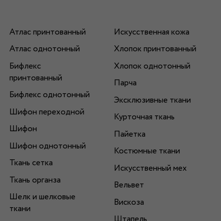
Атлас принтованный
Искусственная кожа
Атлас однотонный
Хлопок принтованный
Бифлекс
Хлопок однотонный
принтованный
Парча
Бифлекс однотонный
Эксклюзивные ткани
Шифон переходной
Курточная ткань
Шифон
Пайетка
Шифон однотонный
Костюмные ткани
Ткань сетка
Искусственный мех
Ткань органза
Вельвет
Шелк и шелковые
Вискоза
ткани
Штапель