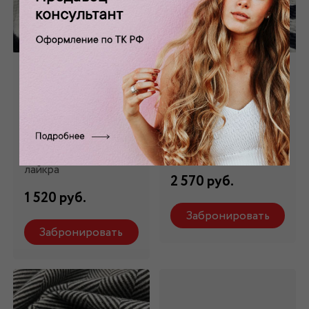
Трикотаж в сине-
Трикотаж в сине-
белую полоску
белую полоску
ТР-315
ТР-10695
Состав: 65%
Состав: 35%
вискоза,22 % п/э, 3%
вискоза,65% п/э
лайкра
2 570 руб.
1 520 руб.
Забронировать
Забронировать