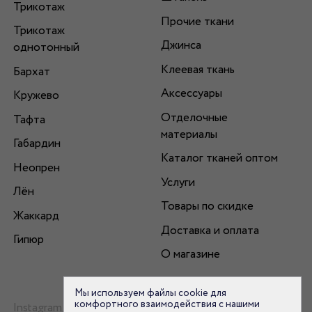
Трикотаж
Прочие ткани
Трикотаж
Джинса
однотонный
Клеевая ткань
Бархат
Аксессуары
Кружево
Отделочные
Тафта
материалы
Габардин
Каталог тканей оптом
Неопрен
Услуги
Лён
Товары по скидке
Жаккард
Доставка и оплата
Гипюр
О магазине
Мы используем файлы cookie для
комфортного взаимодействия с нашими
Instagram