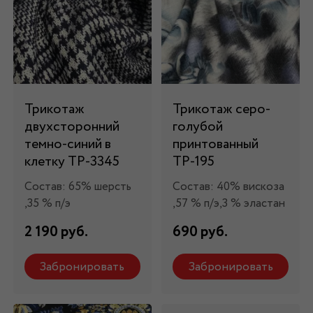
Трикотаж
Трикотаж серо-
двухсторонний
голубой
темно-синий в
принтованный
клетку ТР-3345
ТР-195
Состав: 65% шерсть
Состав: 40% вискоза
,35 % п/э
,57 % п/э,3 % эластан
2 190 руб.
690 руб.
Забронировать
Забронировать