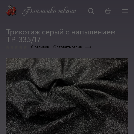
Корзина
Трикотаж серый c напылением
ТР-335/17
0 отзывов
Оставить отзыв