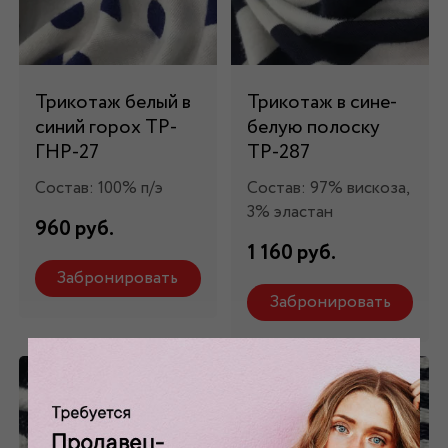
Трикотаж белый в
Трикотаж в сине-
синий горох ТР-
белую полоску
ГНР-27
ТР-287
Состав: 100% п/э
Состав: 97% вискоза,
3% эластан
960 руб.
1 160 руб.
Забронировать
Забронировать