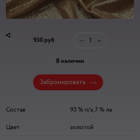
930
руб
−
+
В наличии
Забронировать
Состав
93 % п/э,7 % ла
Цвет
золотой