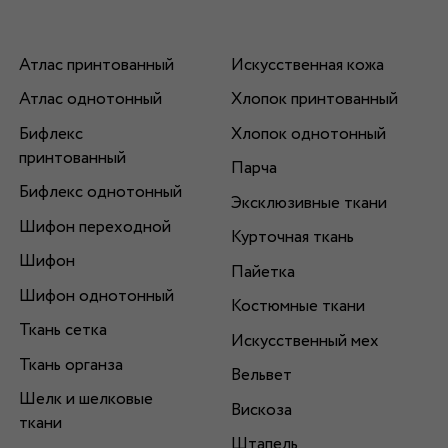
Атлас принтованный
Искусственная кожа
Атлас однотонный
Хлопок принтованный
Бифлекс
Хлопок однотонный
принтованный
Парча
Бифлекс однотонный
Эксклюзивные ткани
Шифон переходной
Курточная ткань
Шифон
Пайетка
Шифон однотонный
Костюмные ткани
Ткань сетка
Искусственный мех
Ткань органза
Вельвет
Шелк и шелковые
Вискоза
ткани
Штапель