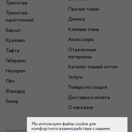
Трикотаж
Прочие ткани
Трикотаж
Джинса
однотонный
Клеевая ткань
Бархат
Аксессуары
Кружево
Отделочные
Тафта
материалы
Габардин
Каталог тканей оптом
Неопрен
Услуги
Лён
Товары по скидке
Жаккард
Доставка и оплата
Гипюр
О магазине
Мы используем файлы cookie для
комфортного взаимодействия с нашими
Instagram