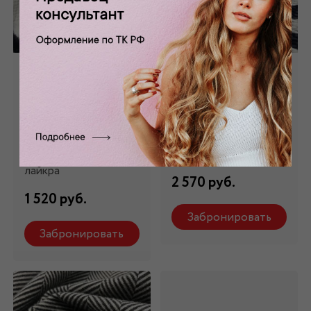
Трикотаж в сине-
Трикотаж в сине-
белую полоску
белую полоску
ТР-315
ТР-10695
Состав: 65%
Состав: 35%
вискоза,22 % п/э, 3%
вискоза,65% п/э
лайкра
2 570 руб.
1 520 руб.
Забронировать
Забронировать