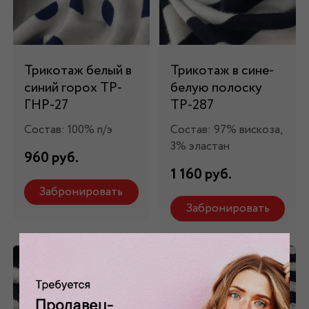
Трикотаж белый в
Трикотаж в сине-
синий горох ТР-
белую полоску
ГНР-27
ТР-287
Состав: 100% п/э
Состав: 97% вискоза,
3% эластан
960 руб.
1 160 руб.
Забронировать
Забронировать