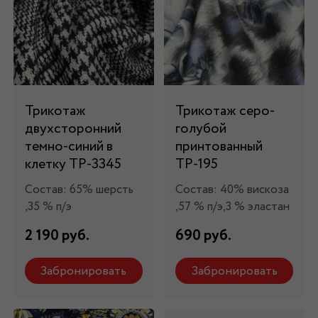
Трикотаж
Трикотаж серо-
двухсторонний
голубой
темно-синий в
принтованный
клетку ТР-3345
ТР-195
Состав: 65% шерсть
Состав: 40% вискоза
,35 % п/э
,57 % п/э,3 % эластан
2 190 руб.
690 руб.
Забронировать
Забронировать