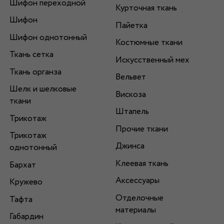
Шифон переходной
Курточная ткань
Шифон
Пайетка
Шифон однотонный
Костюмные ткани
Ткань сетка
Искусственный мех
Ткань органза
Вельвет
Шелк и шелковые
Вискоза
ткани
Штапель
Трикотаж
Прочие ткани
Трикотаж
Джинса
однотонный
Клеевая ткань
Бархат
Аксессуары
Кружево
Отделочные
Тафта
материалы
Габардин