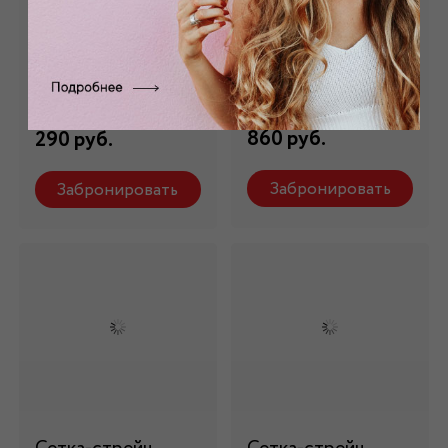
Сетка
Сетка-стрейч
трикотажная
белая С-001/1
серая s_55
Состав: 92% пэ, 8%
эластан
Состав: 100% пэ
860 руб.
290 руб.
Забронировать
Забронировать