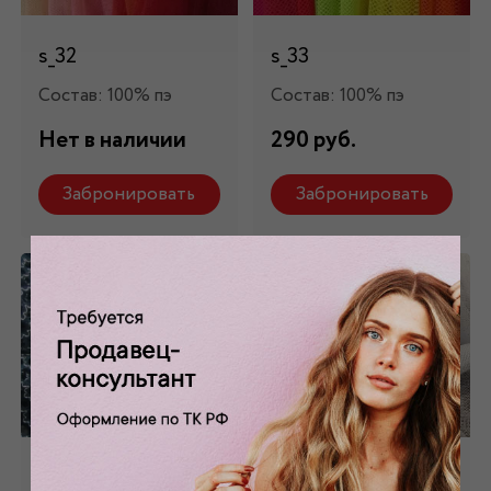
s_32
s_33
Состав: 100% пэ
Состав: 100% пэ
Нет в наличии
290 руб.
Забронировать
Забронировать
Сетка
Сетка-стрейч