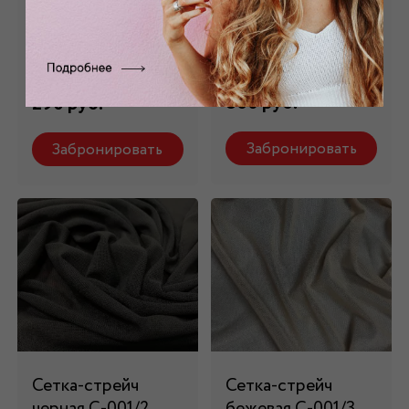
трикотажная
белая С-001/1
серая s_55
Состав: 92% пэ, 8%
эластан
Состав: 100% пэ
860 руб.
290 руб.
Забронировать
Забронировать
Сетка-стрейч
Сетка-стрейч
черная С-001/2
бежевая С-001/3