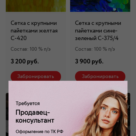
Сетка с крупными
Сетка с крупными
пайетками желтая
пайетками сине-
С-420
зеленый С-375/4
Состав: 100 % п/э
Состав: 100 % п/э
3 200 руб.
3 900 руб.
Забронировать
Забронировать