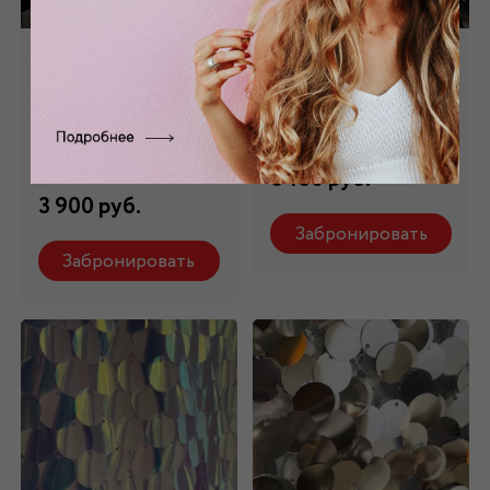
Сетка с крупными
Шелк с пайетками
пайетками черная
черный ШЛ-092
С-375
Состав: 100% шелк
Состав: 100 % п/э
6 160 руб.
3 900 руб.
Забронировать
Забронировать