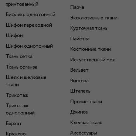
принтованный
Парча
Бифлекс однотонный
Эксклюзивные ткани
Шифон переходной
Курточная ткань
Шифон
Пайетка
Шифон однотонный
Костюмные ткани
Ткань сетка
Искусственный мех
Ткань органза
Вельвет
Шелк и шелковые
Вискоза
ткани
Штапель
Трикотаж
Прочие ткани
Трикотаж
Джинса
однотонный
Клеевая ткань
Бархат
Аксессуары
Кружево