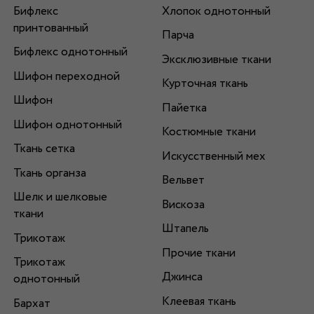
Бифлекс
Хлопок однотонный
принтованный
Парча
Бифлекс однотонный
Эксклюзивные ткани
Шифон переходной
Курточная ткань
Шифон
Пайетка
Шифон однотонный
Костюмные ткани
Ткань сетка
Искусственный мех
Ткань органза
Вельвет
Шелк и шелковые
Вискоза
ткани
Штапель
Трикотаж
Прочие ткани
Трикотаж
Джинса
однотонный
Клеевая ткань
Бархат