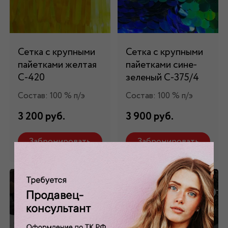
Сетка с крупными
Сетка с крупными
пайетками желтая
пайетками сине-
С-420
зеленый С-375/4
Состав: 100 % п/э
Состав: 100 % п/э
3 200 руб.
3 900 руб.
Забронировать
Забронировать