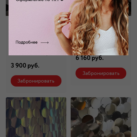
Сетка с крупными
Шелк с пайетками
пайетками черная
черный ШЛ-092
С-375
Состав: 100% шелк
Состав: 100 % п/э
6 160 руб.
3 900 руб.
Забронировать
Забронировать