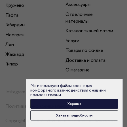
Аксессуары
Кружево
Отделочные
Тафта
материалы
Габардин
Каталог тканей оптом
Неопрен
Услуги
Лён
Товары по скидке
Жаккард
Доставка и оплата
Гипюр
О магазине
Мы используем файлы cookie для
комфортного взаимодействия с нашими
Instagram
пользователями.
Хорошо
Политика конфиденциальности
Узнать подробности
Copyright © 2007 - 2026 flamencotkani.ru - Фламенко