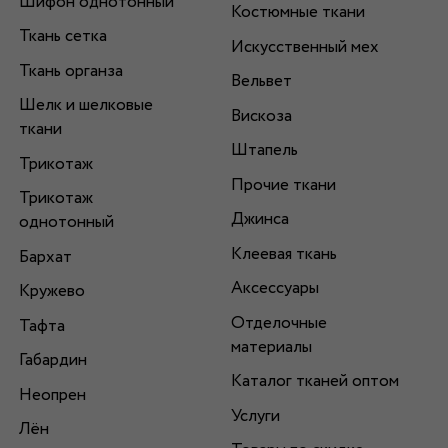
Шифон однотонный
Костюмные ткани
Ткань сетка
Искусственный мех
Ткань органза
Вельвет
Шелк и шелковые
Вискоза
ткани
Штапель
Трикотаж
Прочие ткани
Трикотаж
Джинса
однотонный
Клеевая ткань
Бархат
Аксессуары
Кружево
Отделочные
Тафта
материалы
Габардин
Каталог тканей оптом
Неопрен
Услуги
Лён