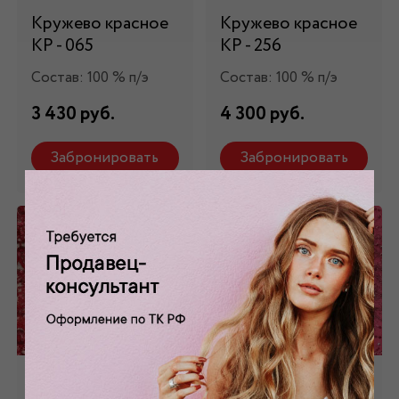
Кружево красное
Кружево красное
КР - 065
КР - 256
Состав: 100 % п/э
Состав: 100 % п/э
3 430 руб.
4 300 руб.
Забронировать
Забронировать
Кружево красное
Кружево