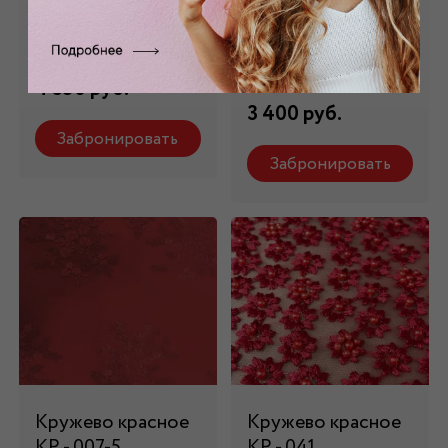
КР - 44028
бордовое КР -
007/5
Состав: 100 % п/э
Состав: 100 % п/э
4 350 руб.
3 400 руб.
Забронировать
Забронировать
Кружево красное
Кружево красное
КР - 007-5
КР - 041