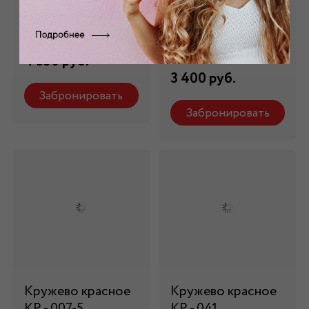
КР - 44028
бордовое КР -
007/5
Состав: 100 % п/э
Состав: 100 % п/э
4 350 руб.
3 400 руб.
Забронировать
Забронировать
Кружево красное
Кружево красное
КР - 007-5
КР - 041