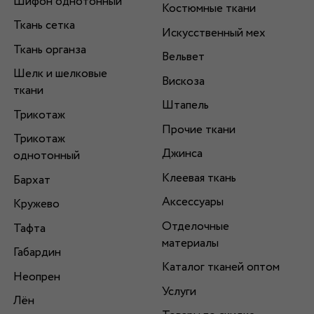
Шифон однотонный
Костюмные ткани
Ткань сетка
Искусственный мех
Ткань органза
Вельвет
Шелк и шелковые
Вискоза
ткани
Штапель
Трикотаж
Прочие ткани
Трикотаж
Джинса
однотонный
Клеевая ткань
Бархат
Аксессуары
Кружево
Отделочные
Тафта
материалы
Габардин
Каталог тканей оптом
Неопрен
Услуги
Лён