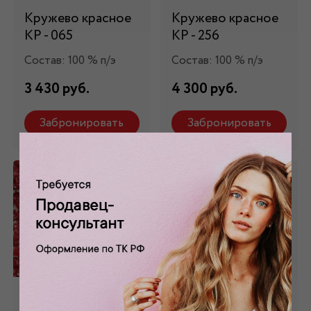
Кружево красное
Кружево красное
КР - 065
КР - 256
Состав: 100 % п/э
Состав: 100 % п/э
3 430 руб.
4 300 руб.
Забронировать
Забронировать
Кружево красное
Кружево