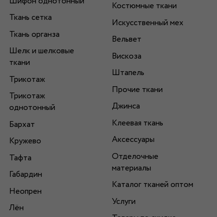
Шифон однотонный
Костюмные ткани
Ткань сетка
Искусственный мех
Ткань органза
Вельвет
Шелк и шелковые
Вискоза
ткани
Штапель
Трикотаж
Прочие ткани
Трикотаж
Джинса
однотонный
Клеевая ткань
Бархат
Аксессуары
Кружево
Отделочные
Тафта
материалы
Габардин
Каталог тканей оптом
Неопрен
Услуги
Лён