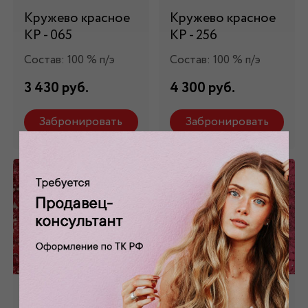
Кружево красное
Кружево красное
КР - 065
КР - 256
Состав: 100 % п/э
Состав: 100 % п/э
3 430 руб.
4 300 руб.
Забронировать
Забронировать
Кружево красное
Кружево