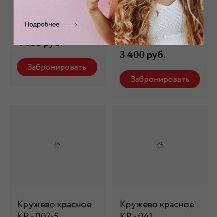
КР - 44028
бордовое КР -
007/5
Состав: 100 % п/э
Состав: 100 % п/э
4 350 руб.
3 400 руб.
Забронировать
Забронировать
Кружево красное
Кружево красное
КР - 007-5
КР - 041