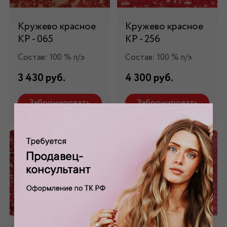
Кружево красное
Кружево красное
КР - 065
КР - 256
Состав: 100 % п/э
Состав: 100 % п/э
3 430 руб.
4 300 руб.
Забронировать
Забронировать