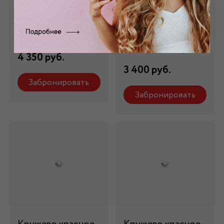
Кружево красное
Кружево
КР - 44028
бордовое КР -
007/5
Состав: 100 % п/э
Состав: 100 % п/э
4 350 руб.
3 400 руб.
Забронировать
Забронировать