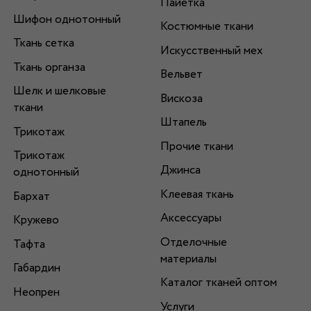
Пайетка
Шифон однотонный
Костюмные ткани
Ткань сетка
Искусственный мех
Ткань органза
Вельвет
Шелк и шелковые
Вискоза
ткани
Штапель
Трикотаж
Прочие ткани
Трикотаж
Джинса
однотонный
Клеевая ткань
Бархат
Аксессуары
Кружево
Отделочные
Тафта
материалы
Габардин
Каталог тканей оптом
Неопрен
Услуги