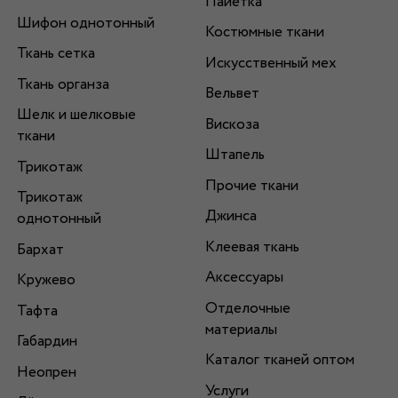
Пайетка
Шифон однотонный
Костюмные ткани
Ткань сетка
Искусственный мех
Ткань органза
Вельвет
Шелк и шелковые
Вискоза
ткани
Штапель
Трикотаж
Прочие ткани
Трикотаж
Джинса
однотонный
Клеевая ткань
Бархат
Аксессуары
Кружево
Отделочные
Тафта
материалы
Габардин
Каталог тканей оптом
Неопрен
Услуги