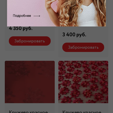
Кружево красное
Кружево
КР - 44028
бордовое КР -
007/5
Состав: 100 % п/э
Состав: 100 % п/э
4 350 руб.
3 400 руб.
Забронировать
Забронировать
Кружево красное
Кружево красное