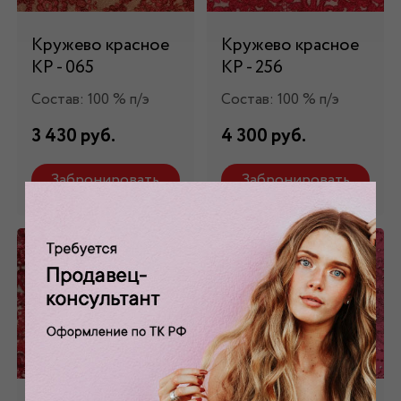
Кружево красное
Кружево красное
КР - 065
КР - 256
Состав: 100 % п/э
Состав: 100 % п/э
3 430 руб.
4 300 руб.
Забронировать
Забронировать