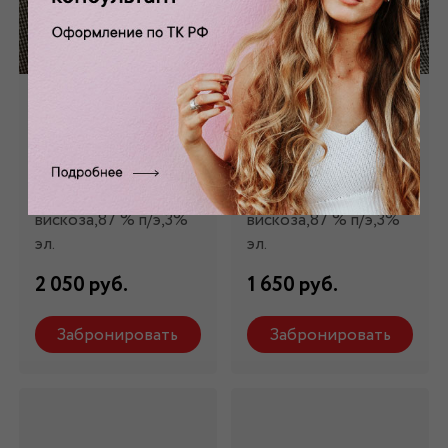
Костюмная ткань
Костюмная ткань
коричневая КМ -
"гусиная лапка"
2822
КМ - 461
Состав: 10%
Состав: 10%
вискоза,87 % п/э,3%
вискоза,87 % п/э,3%
эл.
эл.
2 050 руб.
1 650 руб.
Забронировать
Забронировать