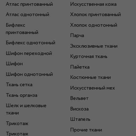
Атлас принтованный
Искусственная кожа
Атлас однотонный
Хлопок принтованный
Бифлекс
Хлопок однотонный
принтованный
Парча
Бифлекс однотонный
Эксклюзивные ткани
Шифон переходной
Курточная ткань
Шифон
Пайетка
Шифон однотонный
Костюмные ткани
Ткань сетка
Искусственный мех
Ткань органза
Вельвет
Шелк и шелковые
Вискоза
ткани
Штапель
Трикотаж
Прочие ткани
Трикотаж