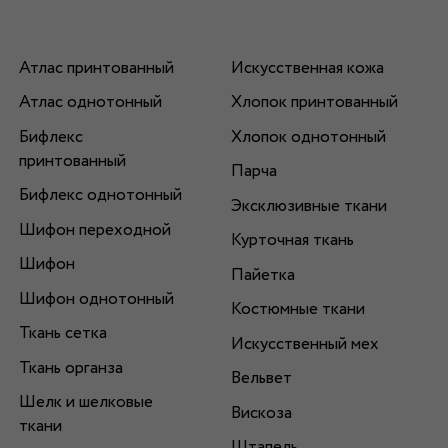
Атлас принтованный
Искусственная кожа
Атлас однотонный
Хлопок принтованный
Бифлекс
Хлопок однотонный
принтованный
Парча
Бифлекс однотонный
Эксклюзивные ткани
Шифон переходной
Курточная ткань
Шифон
Пайетка
Шифон однотонный
Костюмные ткани
Ткань сетка
Искусственный мех
Ткань органза
Вельвет
Шелк и шелковые
Вискоза
ткани
Штапель