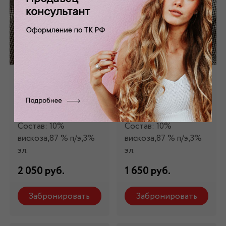
Костюмная ткань
Костюмная ткань
коричневая КМ -
"гусиная лапка"
2822
КМ - 461
Состав: 10%
Состав: 10%
вискоза,87 % п/э,3%
вискоза,87 % п/э,3%
эл.
эл.
2 050 руб.
1 650 руб.
Забронировать
Забронировать