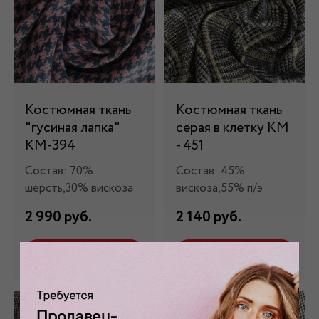
Костюмная ткань
Костюмная ткань
"гусиная лапка"
серая в клетку КМ
КМ-394
- 451
Состав: 70%
Состав: 45%
шерсть,30% вискоза
вискоза,55% п/э
2 990 руб.
2 140 руб.
Забронировать
Забронировать