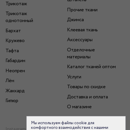
Трикотаж
Прочие ткани
Трикотаж
Джинса
однотонный
Клеевая ткань
Бархат
Аксессуары
Кружево
Отделочные
Тафта
материалы
Габардин
Каталог тканей оптом
Неопрен
Услуги
Лён
Товары по скидке
Жаккард
Доставка и оплата
Гипюр
О магазине
Мы используем файлы cookie для
комфортного взаимодействия с нашими
Instagram