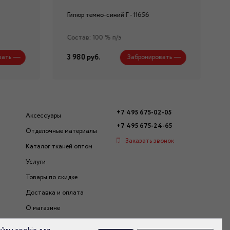
Гипюр темно-синий Г - 11656
Состав: 100 % п/э
3 980 руб.
вать
Забронировать
+7 495 675-02-05
Аксессуары
+7 495 675-24-65
Отделочные материалы
Заказать звонок
Каталог тканей оптом
Услуги
Товары по скидке
Доставка и оплата
О магазине