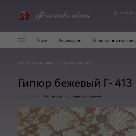
г. Москва,
пн-пт: 10.00
Ткани
Аксессуары
Отделочные материа
Главная
-
Ткани
-
Гипюр
-
Гипюр бежевый Г- 413
Гипюр бежевый Г- 413
0 отзывов
Оставить отзыв