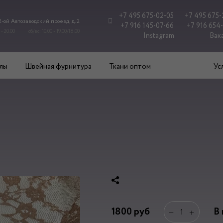
+7 495 675-02-05
+7 495 675-
 2-ой Автозаводский проезд, д. 2
+7 916 145-07-66
+7 916 654
 - 20.00
сб/вс: 10.00 - 19.00/18.00
Instagram
Вак
лы
Швейная фурнитура
Ткани оптом
Ус
1800
руб
В
−
+