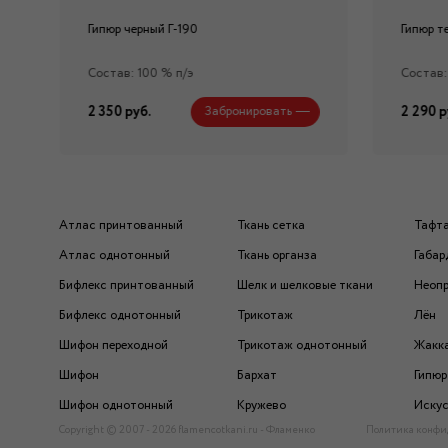
Гипюр черный Г-190
Гипюр т
Состав: 100 % п/э
Состав:
2 350 руб.
2 290 р
Забронировать
Атлас принтованный
Ткань сетка
Тафт
Атлас однотонный
Ткань органза
Габар
Бифлекс принтованный
Шелк и шелковые ткани
Неоп
Бифлекс однотонный
Трикотаж
Лён
Шифон переходной
Трикотаж однотонный
Жакк
Шифон
Бархат
Гипюр
Шифон однотонный
Кружево
Искус
Copyright © 2007 - 2026 flamencotkani.ru - Фламенко
Политика конфи