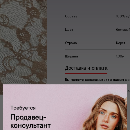
Состав
100% п/
Цвет
бежевы
Страна
Корея
Ширина
1.30м
Доставка и оплата
Вы можете ознакомиться с нашим ш
ассортиментом по адресу:
г. Москва, 2-ой Автозаводский проезд, 
Ждем вас у нас в:
пн-пт: 10.00 - 20.00
сб/вс: 10.00 - 19.00/18.00