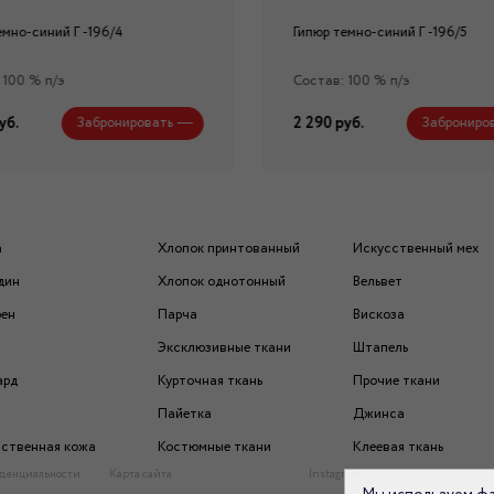
емно-синий Г -196/4
Гипюр темно-синий Г -196/5
 100 % п/э
Состав: 100 % п/э
уб.
2 290 руб.
Забронировать
Заброниро
а
Хлопок принтованный
Искусственный мех
дин
Хлопок однотонный
Вельвет
рен
Парча
Вискоза
Эксклюзивные ткани
Штапель
ард
Курточная ткань
Прочие ткани
Пайетка
Джинса
ственная кожа
Костюмные ткани
Клеевая ткань
денциальности
Карта сайта
Instagram