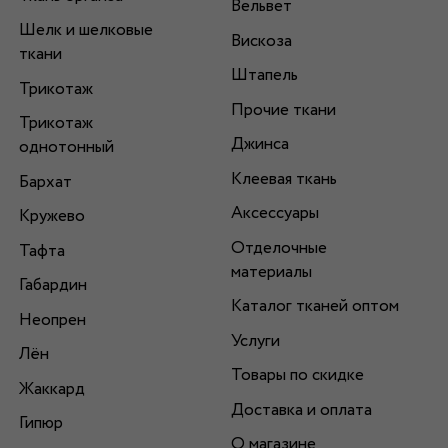
Вельвет
Шелк и шелковые
Вискоза
ткани
Штапель
Трикотаж
Прочие ткани
Трикотаж
Джинса
однотонный
Клеевая ткань
Бархат
Аксессуары
Кружево
Отделочные
Тафта
материалы
Габардин
Каталог тканей оптом
Неопрен
Услуги
Лён
Товары по скидке
Жаккард
Доставка и оплата
Гипюр
О магазине