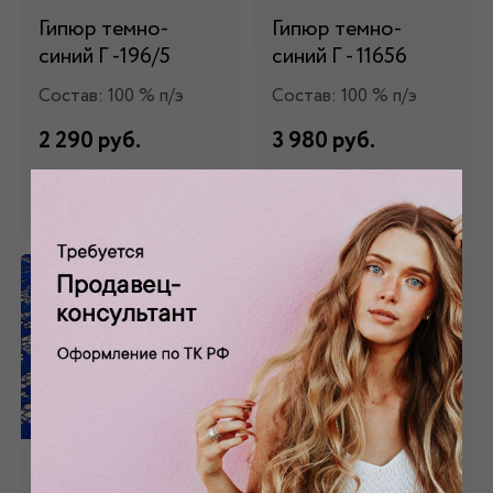
Гипюр темно-
Гипюр темно-
синий Г -196/5
синий Г - 11656
Состав: 100 % п/э
Состав: 100 % п/э
2 290 руб.
3 980 руб.
Забронировать
Забронировать
Гипюр ярко-синий
Гипюр зеленый Г -