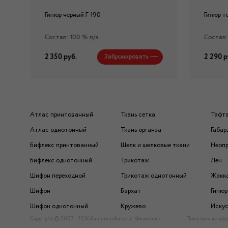
Гипюр черный Г-190
Гипюр т
Состав: 100 % п/э
Состав:
2 350 руб.
2 290 р
Забронировать
Атлас принтованный
Ткань сетка
Тафт
Атлас однотонный
Ткань органза
Габар
Бифлекс принтованный
Шелк и шелковые ткани
Неоп
Бифлекс однотонный
Трикотаж
Лён
Шифон переходной
Трикотаж однотонный
Жакк
Шифон
Бархат
Гипюр
Шифон однотонный
Кружево
Искус
Copyright © 2007 - 2026 flamencotkani.ru - Фламенко
Политика конфи