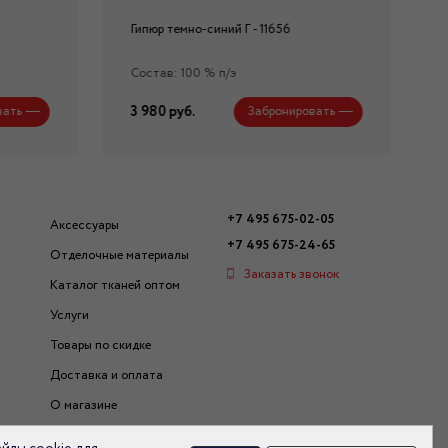
Гипюр темно-синий Г - 11656
Состав: 100 % п/э
3 980 руб.
вать
Забронировать
+7 495 675-02-05
Аксессуары
+7 495 675-24-65
Отделочные материалы
Заказать звонок
Каталог тканей оптом
Услуги
Товары по скидке
Доставка и оплата
О магазине