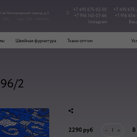
+7 495 675-02-05
+7 495 675-
 2-ой Автозаводский проезд, д. 2
+7 916 145-07-66
+7 916 654
 - 20.00
сб/вс: 10.00 - 19.00/18.00
Instagram
Вак
лы
Швейная фурнитура
Ткани оптом
Ус
196/2
2290
руб
В
−
+