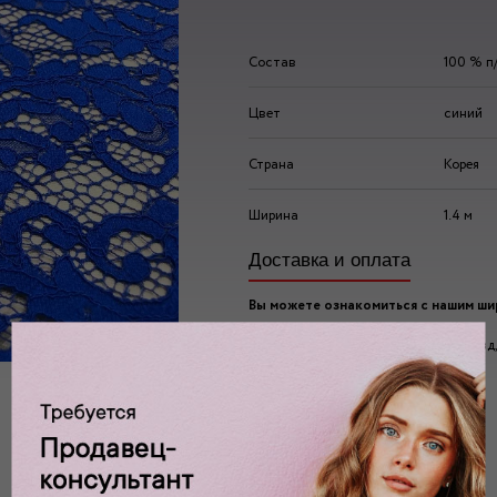
Состав
100 % п
Цвет
синий
Страна
Корея
Ширина
1.4 м
Доставка и оплата
Вы можете ознакомиться с нашим ш
ассортиментом по адресу:
г. Москва, 2-ой Автозаводский проезд, 
Ждем вас у нас в:
пн-пт: 10.00 - 20.00
сб/вс: 10.00 - 19.00/18.00