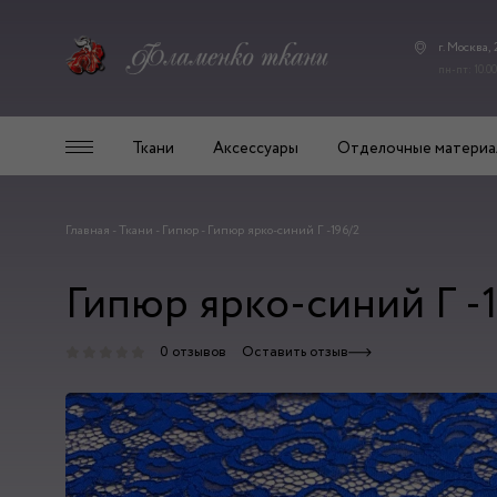
г. Москва,
пн-пт: 10.00
Ткани
Аксессуары
Отделочные материа
Главная
-
Ткани
-
Гипюр
-
Гипюр ярко-синий Г -196/2
Гипюр ярко-синий Г -
0 отзывов
Оставить отзыв