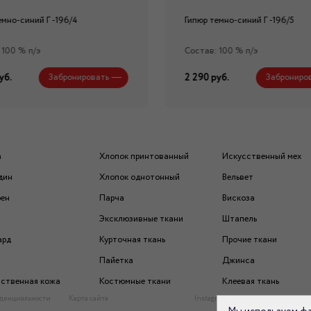
емно-синий Г -196/4
Гипюр темно-синий Г -196/5
 100 % п/э
Состав: 100 % п/э
уб.
2 290 руб.
Забронировать
Заброниро
а
Хлопок принтованный
Искусственный мех
дин
Хлопок однотонный
Вельвет
рен
Парча
Вискоза
Эксклюзивные ткани
Штапель
ард
Курточная ткань
Прочие ткани
Пайетка
Джинса
ственная кожа
Костюмные ткани
Клеевая ткань
денциальности
Карта сайта
Instagram