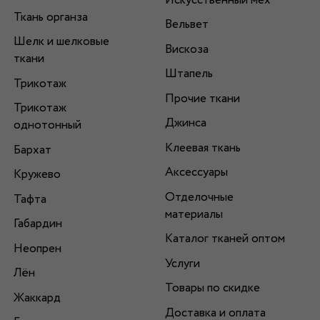
Искусственный мех
Ткань органза
Вельвет
Шелк и шелковые
Вискоза
ткани
Штапель
Трикотаж
Прочие ткани
Трикотаж
Джинса
однотонный
Клеевая ткань
Бархат
Аксессуары
Кружево
Отделочные
Тафта
материалы
Габардин
Каталог тканей оптом
Неопрен
Услуги
Лён
Товары по скидке
Жаккард
Доставка и оплата