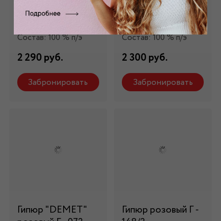
Гипюр ярко-синий
Гипюр зеленый Г -
Г -196/2
202
Состав: 100 % п/э
Состав: 100 % п/э
2 290 руб.
2 300 руб.
Забронировать
Забронировать
Гипюр "DEMET"
Гипюр розовый Г -