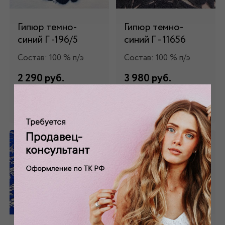
Гипюр темно-
Гипюр темно-
синий Г -196/5
синий Г - 11656
Состав: 100 % п/э
Состав: 100 % п/э
2 290 руб.
3 980 руб.
Забронировать
Забронировать