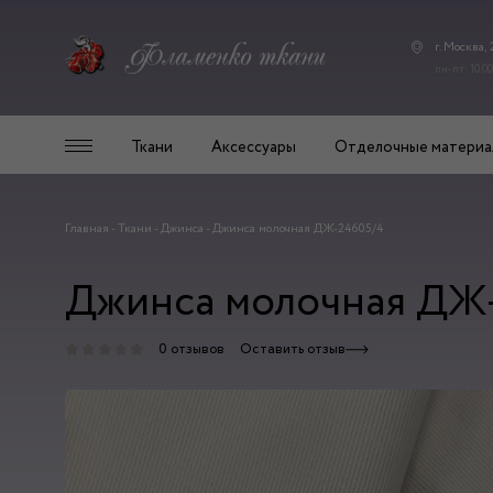
г. Москва,
пн-пт: 10.00
Ткани
Аксессуары
Отделочные материа
Главная
-
Ткани
-
Джинса
-
Джинса молочная ДЖ-24605/4
Джинса молочная ДЖ
0 отзывов
Оставить отзыв
новинки