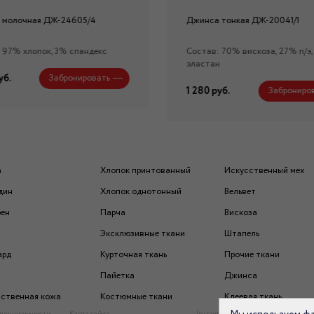
 молочная ДЖ-24605/4
Джинса тонкая ДЖ-20041/1
 97% хлопок, 3% спандекс
Состав: 70% вискоза, 27% п/э,
эластан
уб.
Забронировать
1 280 руб.
Заброниро
а
Хлопок принтованный
Искусственный мех
дин
Хлопок однотонный
Вельвет
рен
Парча
Вискоза
Эксклюзивные ткани
Штапель
ард
Курточная ткань
Прочие ткани
Пайетка
Джинса
ственная кожа
Костюмные ткани
Клеевая ткань
денциальности
Карта сайта
Instagram