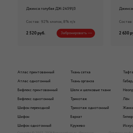
Джинса голубая ДЖ-24591/3
Джинса
Состав: 92% хлопок, 8% п/э
Состав:
2 520 руб.
2 630 р
Забронировать
Атлас принтованный
Ткань сетка
Тафт
Атлас однотонный
Ткань органза
Габар
Бифлекс принтованный
Шелк и шелковые ткани
Неоп
Бифлекс однотонный
Трикотаж
Лён
Шифон переходной
Трикотаж однотонный
Жакк
Шифон
Бархат
Гипюр
Шифон однотонный
Кружево
Искус
Copyright © 2007 - 2026 flamencotkani.ru - Фламенко
Политика конфи