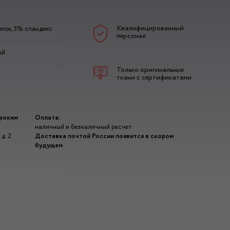
Квалифицированный
пок, 3% спандекс
персонал
ый
Только оригинальные
ткани с сертификатами
ироким
Оплата:
наличный и безналичный расчет
д. 2
Доставка почтой России появится в скором
будущем