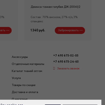
Джинса тонкая голубая ДЖ-20041/2
 3%
Состав: 70% вискоза, 27% п/э, 3%
спандекс
1 340 руб.
вать
Забронировать
+7 495 675-02-05
Аксессуары
+7 495 675-24-65
Отделочные материалы
Заказать звонок
Каталог тканей оптом
Услуги
Товары по скидке
Доставка и оплата
О магазине