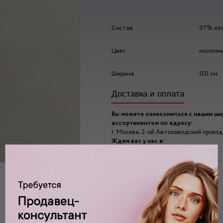
Состав
97% хло
Цвет
молочн
Ширина
150 см
Доставка и оплата
Вы можете ознакомиться с нашим ш
ассортиментом по адресу:
г. Москва, 2-ой Автозаводский проезд, 
Ждем вас у нас в:
пн-пт: 10.00 - 20.00
сб/вс: 10.00 - 19.00/18.00