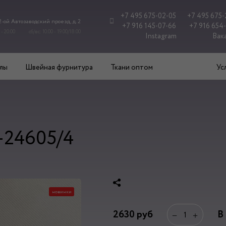
+7 495 675-02-05
+7 495 675-
 2-ой Автозаводский проезд, д. 2
+7 916 145-07-66
+7 916 654
 - 20.00
сб/вс: 10.00 - 19.00/18.00
Instagram
Вак
лы
Швейная фурнитура
Ткани оптом
Ус
-24605/4
новинки
2630
руб
В
−
+