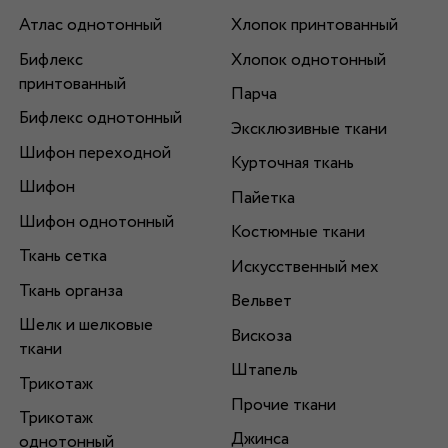
Атлас однотонный
Хлопок принтованный
Бифлекс
Хлопок однотонный
принтованный
Парча
Бифлекс однотонный
Эксклюзивные ткани
Шифон переходной
Курточная ткань
Шифон
Пайетка
Шифон однотонный
Костюмные ткани
Ткань сетка
Искусственный мех
Ткань органза
Вельвет
Шелк и шелковые
Вискоза
ткани
Штапель
Трикотаж
Прочие ткани
Трикотаж
Джинса
однотонный