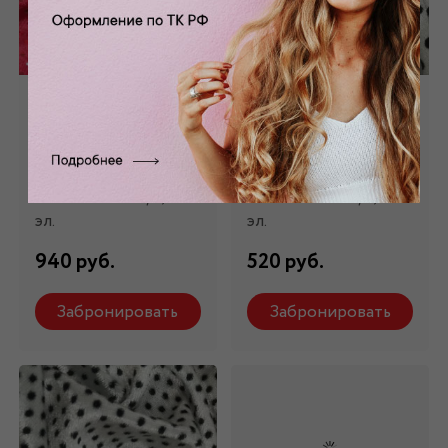
Бархат стрейч с
Бархат стрейч
напылением
белый в черный
розовый Б- 123/2
горох Б- 023
Состав: 97 % п/э,3%
Состав: 95 % п/э,5%
эл.
эл.
940 руб.
520 руб.
Забронировать
Забронировать