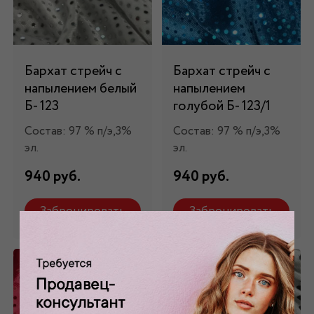
Бархат стрейч с
Бархат стрейч с
напылением белый
напылением
Б- 123
голубой Б- 123/1
Состав: 97 % п/э,3%
Состав: 97 % п/э,3%
эл.
эл.
940 руб.
940 руб.
Забронировать
Забронировать