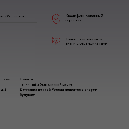
Квалифицированный
к, 5% эластан
персонал
Только оригинальные
ткани с сертификатами
ироким
Оплата:
наличный и безналичный расчет
д. 2
Доставка почтой России появится в скором
будущем