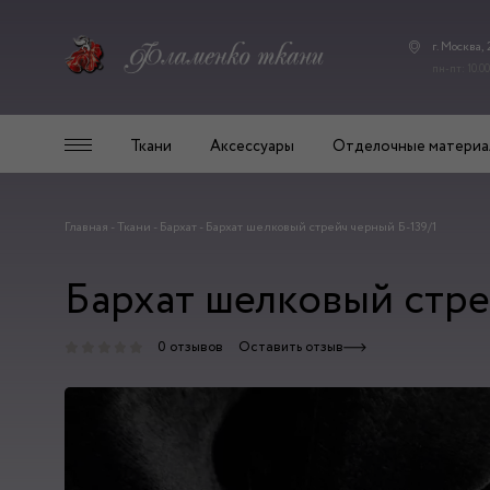
г. Москва,
пн-пт: 10.00
Ткани
Аксессуары
Отделочные материа
Главная
-
Ткани
-
Бархат
-
Бархат шелковый стрейч черный Б-139/1
Бархат шелковый стре
0 отзывов
Оставить отзыв