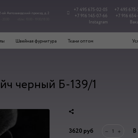
+7 495 675-02-05
+7 495 675-
 2-ой Автозаводский проезд, д. 2
+7 916 145-07-66
+7 916 654
 - 20.00
сб/вс: 10.00 - 19.00/18.00
Instagram
Вак
лы
Швейная фурнитура
Ткани оптом
Ус
йч черный Б-139/1
3620
руб
В
−
+