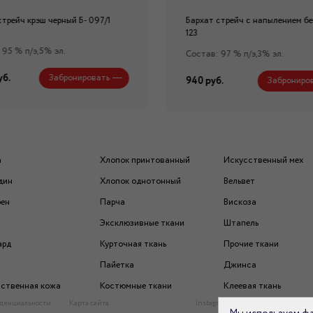
стрейч крэш черный Б- 097/1
Бархат стрейч с напылением бе
123
 95 % п/э,5% эл.
Состав: 97 % п/э,3% эл.
уб.
Забронировать
940 руб.
Заброниро
а
Хлопок принтованный
Искусственный мех
дин
Хлопок однотонный
Вельвет
рен
Парча
Вискоза
Эксклюзивные ткани
Штапель
ард
Курточная ткань
Прочие ткани
Пайетка
Джинса
ственная кожа
Костюмные ткани
Клеевая ткань
денциальности
Карта сайта
Instagram