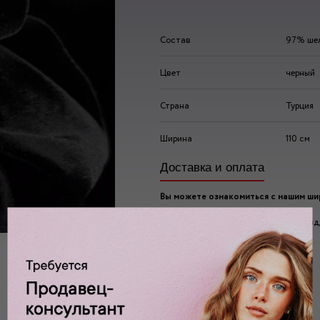
Состав
97% шел
Цвет
черный
Страна
Турция
Ширина
110 см
Доставка и оплата
Вы можете ознакомиться с нашим ш
ассортиментом по адресу:
г. Москва, 2-ой Автозаводский проезд, 
Ждем вас у нас в:
пн-пт: 10.00 - 20.00
сб/вс: 10.00 - 19.00/18.00