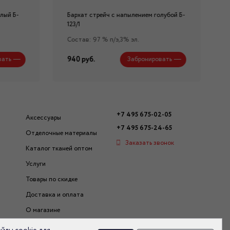
лый Б-
Бархат стрейч с напылением голубой Б-
123/1
Состав: 97 % п/э,3% эл.
940 руб.
вать
Забронировать
+7 495 675-02-05
Аксессуары
+7 495 675-24-65
Отделочные материалы
Заказать звонок
Каталог тканей оптом
Услуги
Товары по скидке
Доставка и оплата
О магазине