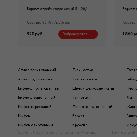
Бархат стрейч гофре серый Б- 126/1
Бархат 
Состав: 95 % п/э,5% эл.
Состав:
920 руб.
1 860 р
Забронировать
Атлас принтованный
Ткань сетка
Тафт
Атлас однотонный
Ткань органза
Габар
Бифлекс принтованный
Шелк и шелковые ткани
Неоп
Бифлекс однотонный
Трикотаж
Лён
Шифон переходной
Трикотаж однотонный
Жакк
Шифон
Бархат
Гипюр
Шифон однотонный
Кружево
Искус
Copyright © 2007 - 2026 flamencotkani.ru - Фламенко
Политика конфи