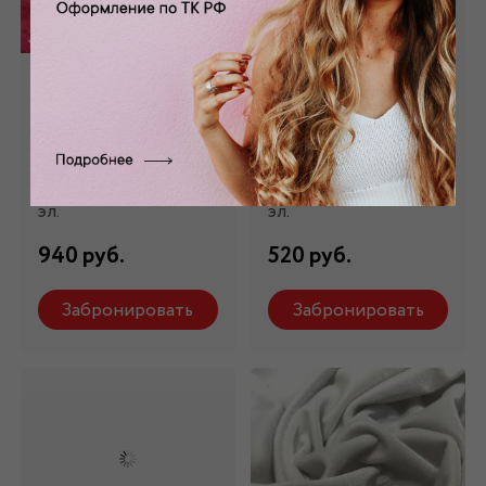
Бархат стрейч с
Бархат стрейч
напылением
белый в черный
розовый Б- 123/2
горох Б- 023
Состав: 97 % п/э,3%
Состав: 95 % п/э,5%
эл.
эл.
940 руб.
520 руб.
Забронировать
Забронировать