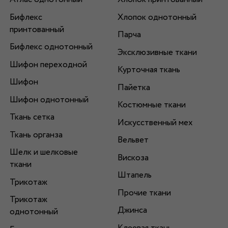
Бифлекс
Хлопок однотонный
принтованный
Парча
Бифлекс однотонный
Эксклюзивные ткани
Шифон переходной
Курточная ткань
Шифон
Пайетка
Шифон однотонный
Костюмные ткани
Ткань сетка
Искусственный мех
Ткань органза
Вельвет
Шелк и шелковые
Вискоза
ткани
Штапель
Трикотаж
Прочие ткани
Трикотаж
Джинса
однотонный