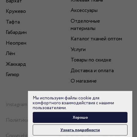
Клеевая ткань
Бархат
Аксессуары
Кружево
Отделочные
Тафта
материалы
Габардин
Каталог тканей оптом
Неопрен
Услуги
Лён
Товары по скидке
Жаккард
Доставка и оплата
Гипюр
О магазине
Мы используем файлы cookie для
комфортного взаимодействия с нашими
Instagram
пользователями.
Хорошо
Политика конфиденциальности
Узнать подробности
Copyright © 2007 - 2026 flamencotkani.ru - Фламенко