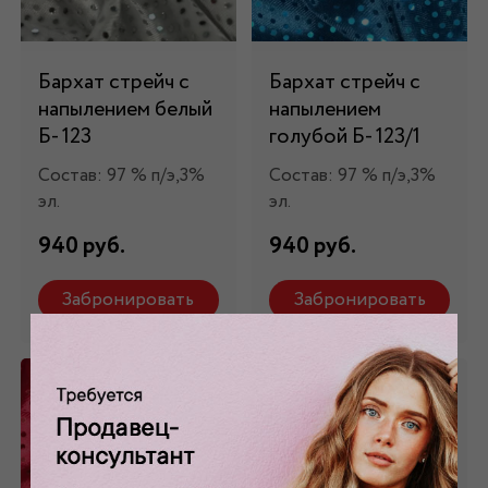
Бархат стрейч с
Бархат стрейч с
напылением белый
напылением
Б- 123
голубой Б- 123/1
Состав: 97 % п/э,3%
Состав: 97 % п/э,3%
эл.
эл.
940 руб.
940 руб.
Забронировать
Забронировать